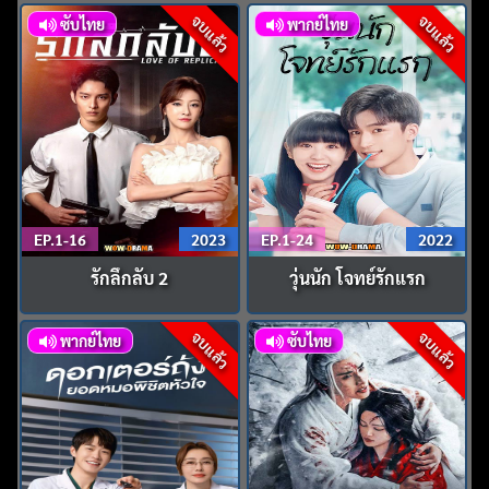
จบแล้ว
จบแล้ว
ซับไทย
พากย์ไทย
EP.1-16
2023
EP.1-24
2022
รักลึกลับ 2
วุ่นนัก โจทย์รักแรก
จบแล้ว
จบแล้ว
พากย์ไทย
ซับไทย