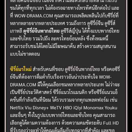
หลายคนชื่นชอบ เนื่องจากความสะดวกสบายที่สามารถรับ
ชมได้ทุกที่ทุกเวลา ไม่ต้องรอฉายทางโทรทัศน์อีกต่อไป และ
ที่ WOW-DRAMA.COM คุณสามารถเพลิดเพลินไปกับซีรี่ย์ที่
หลากหลายจากหลายประเทศ รวมถึงการ ดูซีรี่ย์จีน ดูซีรี่ส์
เกาหลี
ดูซีรี่ย์จีนพากย์ไทย
ดูซีรีส์ญี่ปุ่น ได้ทั้งแบบพากย์ไทย
และซับไทย รวมไปถึง ละครไทยย้อนหลัง ซึ่งทั้งหมดนี้
สามารถรับชมได้โดยไม่มีโฆษณาคั่น สร้างความสนุกสนาน
แบบไม่ขาดตอน
ซีรี่ย์มาใหม่
สำหรับคนที่ชอบ
ดูซีรี่ย์จีนพากย์ไทย
หรือคอซีรี่
ย์จีนที่ต้องการดื่มด่ำกับเรื่องราวอันน่าประทับใจ WOW-
DRAMA.COM มีให้คุณเลือกชมหลากหลายประเภท ไม่ว่าจะ
เป็นซีรี่ย์ประวัติศาสตร์ ซีรี่ย์แนวโรแมนติก หรือซีรี่ย์แนวแอ็
คชั่นที่กำลังเป็นที่นิยม ได้รวบรวมจากทุกแพลตฟอร์ม เช่น
Netflix Viu Disney+ WeTV HBO iQiyi Monomax Youku
และอื่นๆ ทั้งในรูปแบบพากย์ไทยและซับไทย คุณสามารถ
เลือกดูได้ตามความต้องการ ด้วยความคมชัดระดับ Full HD
ที่รับรองว่าจะทำให้คุณเต็มอิ่มกับทุกฉากที่สำคัญ และขอ