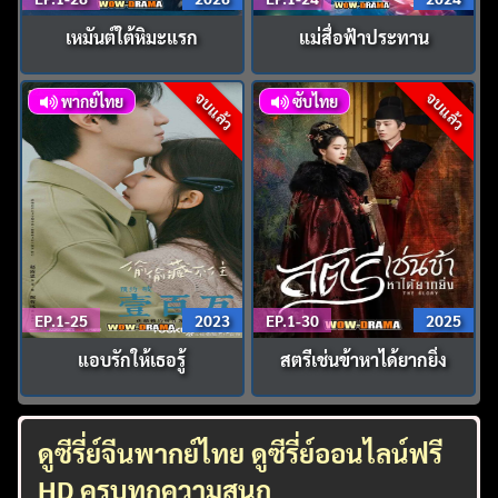
เหมันต์ใต้หิมะแรก
แม่สื่อฟ้าประทาน
จบแล้ว
จบแล้ว
พากย์ไทย
ซับไทย
EP.1-25
2023
EP.1-30
2025
แอบรักให้เธอรู้
สตรีเช่นข้าหาได้ยากยิ่ง
ดูซีรี่ย์จีนพากย์ไทย ดูซีรี่ย์ออนไลน์ฟรี
HD ครบทุกความสนุก