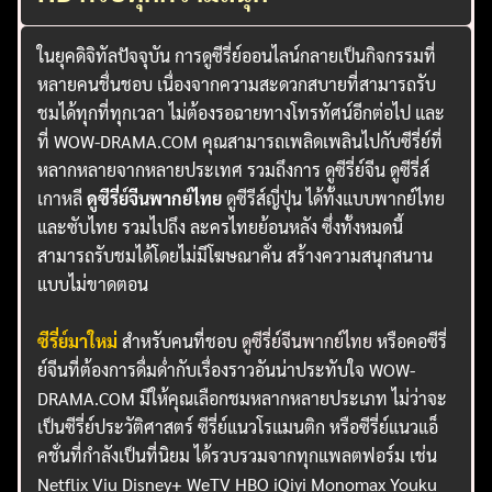
ในยุคดิจิทัลปัจจุบัน การดูซีรี่ย์ออนไลน์กลายเป็นกิจกรรมที่
หลายคนชื่นชอบ เนื่องจากความสะดวกสบายที่สามารถรับ
ชมได้ทุกที่ทุกเวลา ไม่ต้องรอฉายทางโทรทัศน์อีกต่อไป และ
ที่ WOW-DRAMA.COM คุณสามารถเพลิดเพลินไปกับซีรี่ย์ที่
หลากหลายจากหลายประเทศ รวมถึงการ ดูซีรี่ย์จีน ดูซีรี่ส์
เกาหลี
ดูซีรี่ย์จีนพากย์ไทย
ดูซีรีส์ญี่ปุ่น ได้ทั้งแบบพากย์ไทย
และซับไทย รวมไปถึง ละครไทยย้อนหลัง ซึ่งทั้งหมดนี้
สามารถรับชมได้โดยไม่มีโฆษณาคั่น สร้างความสนุกสนาน
แบบไม่ขาดตอน
ซีรี่ย์มาใหม่
สำหรับคนที่ชอบ
ดูซีรี่ย์จีนพากย์ไทย
หรือคอซีรี่
ย์จีนที่ต้องการดื่มด่ำกับเรื่องราวอันน่าประทับใจ WOW-
DRAMA.COM มีให้คุณเลือกชมหลากหลายประเภท ไม่ว่าจะ
เป็นซีรี่ย์ประวัติศาสตร์ ซีรี่ย์แนวโรแมนติก หรือซีรี่ย์แนวแอ็
คชั่นที่กำลังเป็นที่นิยม ได้รวบรวมจากทุกแพลตฟอร์ม เช่น
Netflix Viu Disney+ WeTV HBO iQiyi Monomax Youku