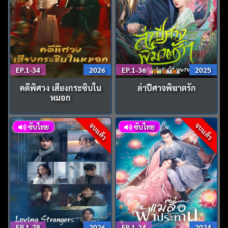
EP.1-34
2026
EP.1-36
2025
คดีพิศวง เสียงกระซิบใน
ล่าปีศาจพิฆาตรัก
หมอก
จบแล้ว
จบแล้ว
ซับไทย
ซับไทย
EP.1-28
2026
EP.1-24
2024