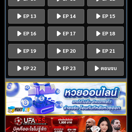
EP 13
EP 14
EP 15
EP 16
EP 17
EP 18
EP 19
EP 20
EP 21
EP 22
EP 23
ตอนจบ