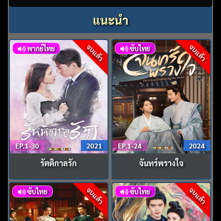
แนะนำ
จบแล้ว
จบแล้ว
พากย์ไทย
ซับไทย
EP.1-30
2021
EP.1-24
2024
รัตติกาลรัก
จันทร์พรางใจ
จบแล้ว
จบแล้ว
ซับไทย
ซับไทย