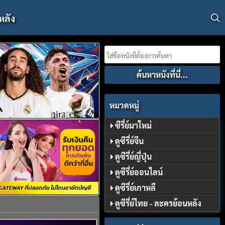
หลัง
Search
for:
หมวดหมู่
ซีรี่ย์มาใหม่
ดูซีรี่ย์จีน
ดูซีรี่ย์ญี่ปุ่น
ดูซีรี่ย์ออนไลน์
ดูซีรี่ย์เกาหลี
ดูซีรี่ย์ไทย - ละครย้อนหลัง