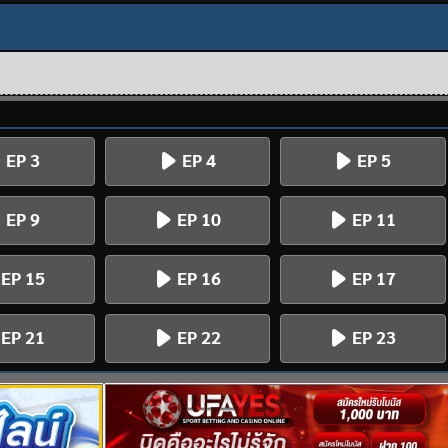
EP 3
EP 4
EP 5
EP 9
EP 10
EP 11
EP 15
EP 16
EP 17
EP 21
EP 22
EP 23