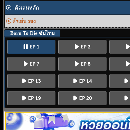
ตัวเล่นหลัก
ตัวเล่น รอง
Born To Die ซับไทย
EP 1
EP 2
EP 7
EP 8
EP 13
EP 14
EP 19
EP 20