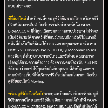
แบบไม่ขาดตอน
ซีรี่ย์มาใหม่
สำหรับคนที่ชอบ
ดูซีรี่ย์จีนพากย์ไทย
หรือคอซีรี่
ย์จีนที่ต้องการดื่มด่ำกับเรื่องราวอันน่าประทับใจ WOW-
DRAMA.COM มีให้คุณเลือกชมหลากหลายประเภท ไม่ว่าจะ
เป็นซีรี่ย์ประวัติศาสตร์ ซีรี่ย์แนวโรแมนติก หรือซีรี่ย์แนวแอ็
คชั่นที่กำลังเป็นที่นิยม ได้รวบรวมจากทุกแพลตฟอร์ม เช่น
Netflix Viu Disney+ WeTV HBO iQiyi Monomax Youku
และอื่นๆ ทั้งในรูปแบบพากย์ไทยและซับไทย คุณสามารถ
เลือกดูได้ตามความต้องการ ด้วยความคมชัดระดับ Full HD
ที่รับรองว่าจะทำให้คุณเต็มอิ่มกับทุกฉากที่สำคัญ และขอ
แนะนำอีก1เว็บ ที่ให้บริการฟรี ตัวเล่นโหลดไวมากๆ คือเว็บ
ดูซีรี่ย์ออนไลน์
Movhup
พร้อมดูซีรี่ย์แล้วหรือยัง?
หากคุณพร้อมแล้ว เข้ามารับชม
ดูซี
รี่ย์จีนพากย์ไทย
และซีรี่ย์อื่นๆ อีกมากมายได้ทันทีที่ WOW-
DRAMA.COM เราขอส่งมอบความสนุกแบบจัดเต็มให้คุณได้