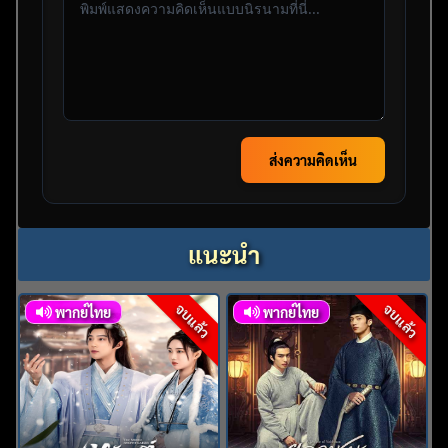
ส่งความคิดเห็น
แนะนำ
จบแล้ว
จบแล้ว
พากย์ไทย
พากย์ไทย