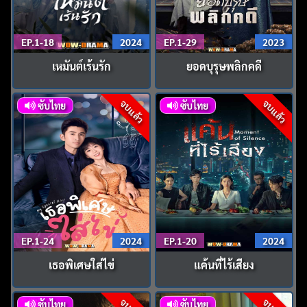
EP.1-18
2024
EP.1-29
2023
เหมันต์เร้นรัก
ยอดบุรุษพลิกคดี
จบแล้ว
จบแล้ว
ซับไทย
ซับไทย
EP.1-24
2024
EP.1-20
2024
เธอพิเศษใส่ไข่
แค้นที่ไร้เสียง
ซับไทย
ซับไทย