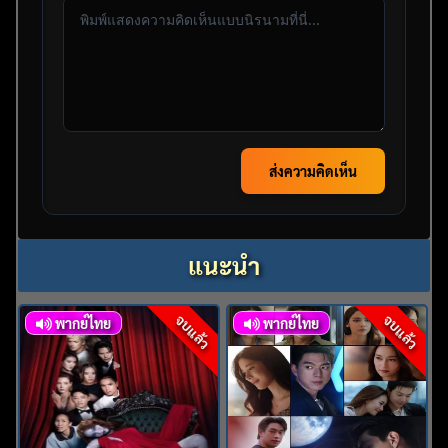
ส่งความคิดเห็น
แนะนำ
จบแล้ว
จบแล้ว
พากย์ไทย
พากย์ไทย