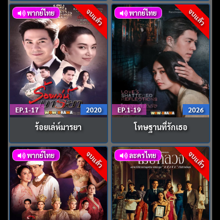
จบแล้ว
จบแล้ว
พากย์ไทย
พากย์ไทย
EP.1-17
2020
EP.1-19
2026
ร้อยเล่ห์มารยา
โทษฐานที่รักเธอ
จบแล้ว
จบแล้ว
พากย์ไทย
ละครไทย