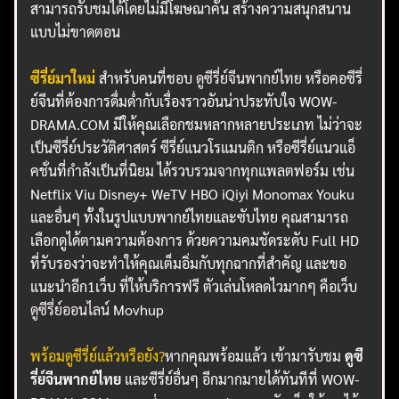
สามารถรับชมได้โดยไม่มีโฆษณาคั่น สร้างความสนุกสนาน
แบบไม่ขาดตอน
ซีรี่ย์มาใหม่
สำหรับคนที่ชอบ
ดูซีรี่ย์จีนพากย์ไทย
หรือคอซีรี่
ย์จีนที่ต้องการดื่มด่ำกับเรื่องราวอันน่าประทับใจ WOW-
DRAMA.COM มีให้คุณเลือกชมหลากหลายประเภท ไม่ว่าจะ
เป็นซีรี่ย์ประวัติศาสตร์ ซีรี่ย์แนวโรแมนติก หรือซีรี่ย์แนวแอ็
คชั่นที่กำลังเป็นที่นิยม ได้รวบรวมจากทุกแพลตฟอร์ม เช่น
Netflix Viu Disney+ WeTV HBO iQiyi Monomax Youku
และอื่นๆ ทั้งในรูปแบบพากย์ไทยและซับไทย คุณสามารถ
เลือกดูได้ตามความต้องการ ด้วยความคมชัดระดับ Full HD
ที่รับรองว่าจะทำให้คุณเต็มอิ่มกับทุกฉากที่สำคัญ และขอ
แนะนำอีก1เว็บ ที่ให้บริการฟรี ตัวเล่นโหลดไวมากๆ คือเว็บ
ดูซีรี่ย์ออนไลน์
Movhup
พร้อมดูซีรี่ย์แล้วหรือยัง?
หากคุณพร้อมแล้ว เข้ามารับชม
ดูซี
รี่ย์จีนพากย์ไทย
และซีรี่ย์อื่นๆ อีกมากมายได้ทันทีที่ WOW-