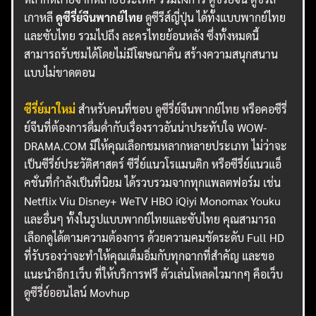
เกาหลี
ดูซีรี่ย์จีนพากย์ไทย
ดูซีรีส์ญี่ปุ่น ได้ทั้งแบบพากย์ไทย
และซับไทย รวมไปถึง ละครไทยย้อนหลัง ซึ่งทั้งหมดนี้
สามารถรับชมได้โดยไม่มีโฆษณาคั่น สร้างความสนุกสนาน
แบบไม่ขาดตอน
ซีรี่ย์มาใหม่
สำหรับคนที่ชอบ
ดูซีรี่ย์จีนพากย์ไทย
หรือคอซีรี่
ย์จีนที่ต้องการดื่มด่ำกับเรื่องราวอันน่าประทับใจ WOW-
DRAMA.COM มีให้คุณเลือกชมหลากหลายประเภท ไม่ว่าจะ
เป็นซีรี่ย์ประวัติศาสตร์ ซีรี่ย์แนวโรแมนติก หรือซีรี่ย์แนวแอ็
คชั่นที่กำลังเป็นที่นิยม ได้รวบรวมจากทุกแพลตฟอร์ม เช่น
Netflix Viu Disney+ WeTV HBO iQiyi Monomax Youku
และอื่นๆ ทั้งในรูปแบบพากย์ไทยและซับไทย คุณสามารถ
เลือกดูได้ตามความต้องการ ด้วยความคมชัดระดับ Full HD
ที่รับรองว่าจะทำให้คุณเต็มอิ่มกับทุกฉากที่สำคัญ และขอ
แนะนำอีก1เว็บ ที่ให้บริการฟรี ตัวเล่นโหลดไวมากๆ คือเว็บ
ดูซีรี่ย์ออนไลน์
Movhup