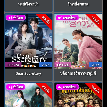
หงส์เริงระบำ
รักพลั้งพลาด
จบแล้ว
จบแล้ว
ซับไทย
พากย์ไทย
EP.1-24
2025
EP.1-24
2022
Dear Secretary
บล็อกเกอร์สาวทะลุมิติ
จบแล้ว
จบแล้ว
ซับไทย
พากย์ไทย