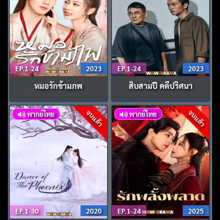
EP.1-24
2023
EP.1-24
2023
หมอรักข้ามภพ
สิบสามปี คดีปริศนา
จบแล้ว
จบแล้ว
พากย์ไทย
พากย์ไทย
EP.1-30
2020
EP.1-24
2025