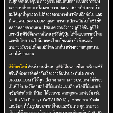
ในยุคดิจิทัลปัจจุบัน การดูซีรี่ย์ออนไลน์กลายเป็นกิจกรรมที่
หลายคนชื่นชอบ เนื่องจากความสะดวกสบายที่สามารถรับ
ชมได้ทุกที่ทุกเวลา ไม่ต้องรอฉายทางโทรทัศน์อีกต่อไป และ
ที่ WOW-DRAMA.COM คุณสามารถเพลิดเพลินไปกับซีรี่ย์ที่
หลากหลายจากหลายประเทศ รวมถึงการ ดูซีรี่ย์จีน ดูซีรี่ส์
เกาหลี
ดูซีรี่ย์จีนพากย์ไทย
ดูซีรีส์ญี่ปุ่น ได้ทั้งแบบพากย์ไทย
และซับไทย รวมไปถึง ละครไทยย้อนหลัง ซึ่งทั้งหมดนี้
สามารถรับชมได้โดยไม่มีโฆษณาคั่น สร้างความสนุกสนาน
แบบไม่ขาดตอน
ซีรี่ย์มาใหม่
สำหรับคนที่ชอบ
ดูซีรี่ย์จีนพากย์ไทย
หรือคอซีรี่
ย์จีนที่ต้องการดื่มด่ำกับเรื่องราวอันน่าประทับใจ WOW-
DRAMA.COM มีให้คุณเลือกชมหลากหลายประเภท ไม่ว่าจะ
เป็นซีรี่ย์ประวัติศาสตร์ ซีรี่ย์แนวโรแมนติก หรือซีรี่ย์แนวแอ็
คชั่นที่กำลังเป็นที่นิยม ได้รวบรวมจากทุกแพลตฟอร์ม เช่น
Netflix Viu Disney+ WeTV HBO iQiyi Monomax Youku
และอื่นๆ ทั้งในรูปแบบพากย์ไทยและซับไทย คุณสามารถ
เลือกดูได้ตามความต้องการ ด้วยความคมชัดระดับ Full HD