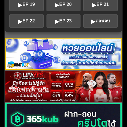
▶
▶
▶
EP 19
EP 20
EP 21
▶
▶
▶
EP 22
EP 23
ตอนจบ