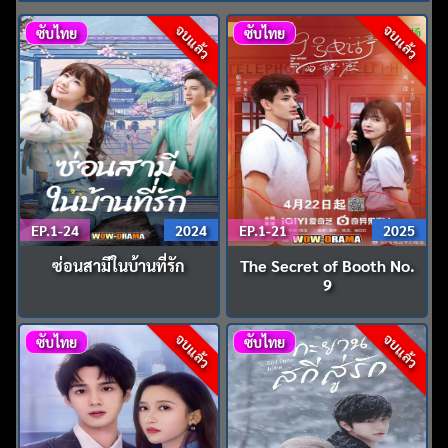
จบแล้ว
จบแล้ว
ซับไทย
ซับไทย
EP.1-24
2024
EP.1-21
2025
ซ่อนสามีในบ้านที่รัก
The Secret of Booth No.
9
จบแล้ว
จบแล้ว
ซับไทย
ซับไทย