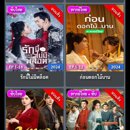
จบแล้ว
จบแล้ว
ซับไทย
พากย์ไทย
EP.1-18
2024
EP.1-12
2024
รักนี้ไม่มีพล็อต
ก่อนดอกไม้บาน
จบแล้ว
จบแล้ว
ซับไทย
พากย์ไทย + ซับ