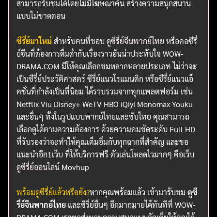
สามารถรับชมได้โดยไม่มีโฆษณาคั่น สร้างความสนุกสนาน
แบบไม่ขาดตอน
ซีรี่ย์มาใหม่
สำหรับคนที่ชอบ
ดูซีรี่ย์จีนพากย์ไทย
หรือคอซีรี่
ย์จีนที่ต้องการดื่มด่ำกับเรื่องราวอันน่าประทับใจ WOW-
DRAMA.COM มีให้คุณเลือกชมหลากหลายประเภท ไม่ว่าจะ
เป็นซีรี่ย์ประวัติศาสตร์ ซีรี่ย์แนวโรแมนติก หรือซีรี่ย์แนวแอ็
คชั่นที่กำลังเป็นที่นิยม ได้รวบรวมจากทุกแพลตฟอร์ม เช่น
Netflix Viu Disney+ WeTV HBO iQiyi Monomax Youku
และอื่นๆ ทั้งในรูปแบบพากย์ไทยและซับไทย คุณสามารถ
เลือกดูได้ตามความต้องการ ด้วยความคมชัดระดับ Full HD
ที่รับรองว่าจะทำให้คุณเต็มอิ่มกับทุกฉากที่สำคัญ และขอ
แนะนำอีก1เว็บ ที่ให้บริการฟรี ตัวเล่นโหลดไวมากๆ คือเว็บ
ดูซีรี่ย์ออนไลน์
Movhup
พร้อมดูซีรี่ย์แล้วหรือยัง?
หากคุณพร้อมแล้ว เข้ามารับชม
ดูซี
รี่ย์จีนพากย์ไทย
และซีรี่ย์อื่นๆ อีกมากมายได้ทันทีที่ WOW-