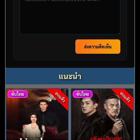
ส่งความคิดเห็น
แนะนำ
จบแล้ว
จบแล้ว
ซับไทย
ซับไทย