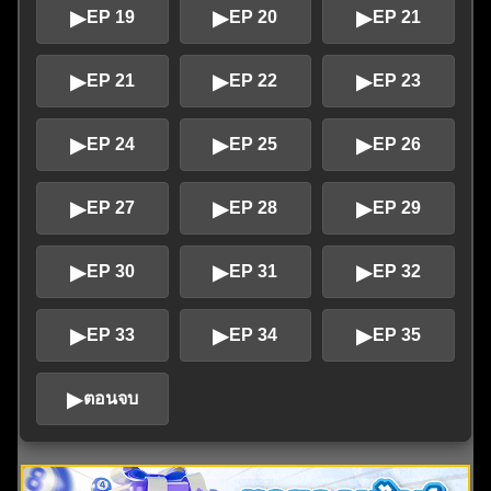
▶
▶
▶
EP 19
EP 20
EP 21
▶
▶
▶
EP 21
EP 22
EP 23
▶
▶
▶
EP 24
EP 25
EP 26
▶
▶
▶
EP 27
EP 28
EP 29
▶
▶
▶
EP 30
EP 31
EP 32
▶
▶
▶
EP 33
EP 34
EP 35
▶
ตอนจบ