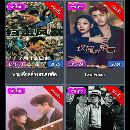
จบแล้ว
จบแล้ว
ซับไทย
ซับไทย
EP.1-33
2025
EP.1-24
2024
พายุเดือดล้างยาเสพติด
Two Foxes
จบแล้ว
จบแล้ว
ซับไทย
ซับไทย