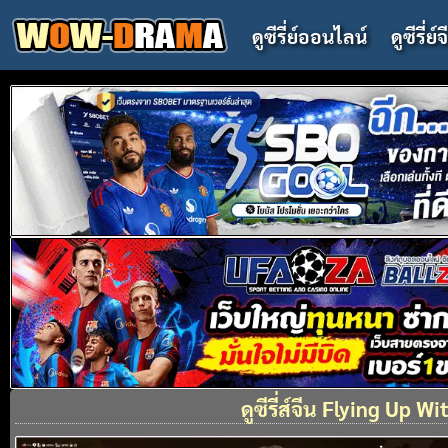
Skip
ดูซีรี่ย์ออนไลน์
ดูซีรี่ย์
to
content
ดูซีรี่ส์จีน Flying Up 