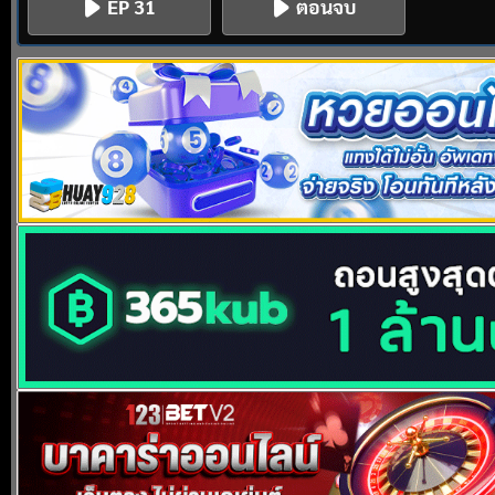
EP 31
ตอนจบ