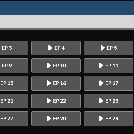
EP 3
EP 4
EP 5
EP 9
EP 10
EP 11
EP 15
EP 16
EP 17
EP 21
EP 22
EP 23
EP 27
EP 28
EP 29