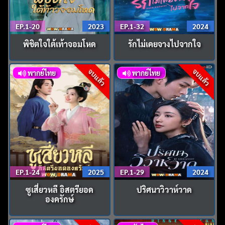
EP.1-20
2023
EP.1-32
2024
พิชิตใจใต้เท้าจอมโหด
รักไม่เคยจางไปจากใจ
จบแล้ว
จบแล้ว
พากย์ไทย
พากย์ไทย
EP.1-24
2025
EP.1-29
2024
ซูเสี่ยวหลี อิสตรียอด
ปริศนาวิวาห์วาด
องครักษ์