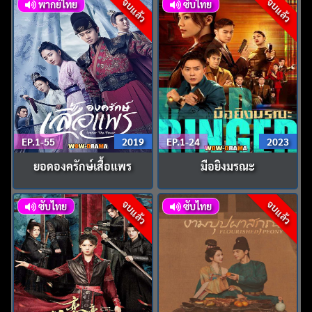
จบแล้ว
จบแล้ว
พากย์ไทย
ซับไทย
EP.1-55
2019
EP.1-24
2023
ยอดองครักษ์เสื้อแพร
มือยิงมรณะ
จบแล้ว
จบแล้ว
ซับไทย
ซับไทย