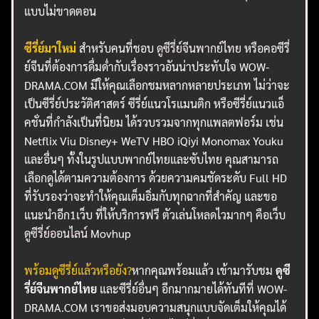
แบบไม่ขาดตอน
ซีรี่ย์มาใหม่
สำหรับคนที่ชอบ
ดูซีรี่ย์จีนพากย์ไทย
หรือคอซีรี่
ย์จีนที่ต้องการดื่มด่ำกับเรื่องราวอันน่าประทับใจ WOW-
DRAMA.COM มีให้คุณเลือกชมหลากหลายประเภท ไม่ว่าจะ
เป็นซีรี่ย์ประวัติศาสตร์ ซีรี่ย์แนวโรแมนติก หรือซีรี่ย์แนวแอ็
คชั่นที่กำลังเป็นที่นิยม ได้รวบรวมจากทุกแพลตฟอร์ม เช่น
Netflix Viu Disney+ WeTV HBO iQiyi Monomax Youku
และอื่นๆ ทั้งในรูปแบบพากย์ไทยและซับไทย คุณสามารถ
เลือกดูได้ตามความต้องการ ด้วยความคมชัดระดับ Full HD
ที่รับรองว่าจะทำให้คุณเต็มอิ่มกับทุกฉากที่สำคัญ และขอ
แนะนำอีก1เว็บ ที่ให้บริการฟรี ตัวเล่นโหลดไวมากๆ คือเว็บ
ดูซีรี่ย์ออนไลน์
Movhup
พร้อมดูซีรี่ย์แล้วหรือยัง?
หากคุณพร้อมแล้ว เข้ามารับชม
ดูซี
รี่ย์จีนพากย์ไทย
และซีรี่ย์อื่นๆ อีกมากมายได้ทันทีที่ WOW-
DRAMA.COM เราขอส่งมอบความสนุกแบบจัดเต็มให้คุณได้