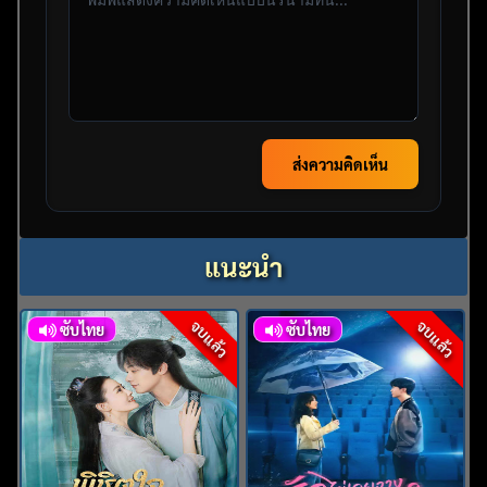
ส่งความคิดเห็น
แนะนำ
จบแล้ว
จบแล้ว
ซับไทย
ซับไทย