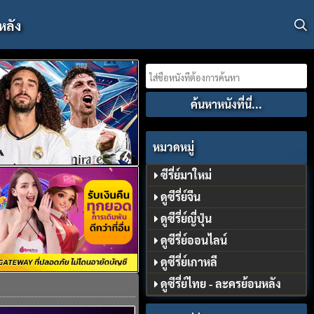
หลัง
Search
for:
หมวดหมู่
ซีรี่ย์มาใหม่
ดูซีรี่ย์จีน
ดูซีรี่ย์ญี่ปุ่น
ดูซีรี่ย์ออนไลน์
ดูซีรี่ย์เกาหลี
ดูซีรี่ย์ไทย - ละครย้อนหลัง