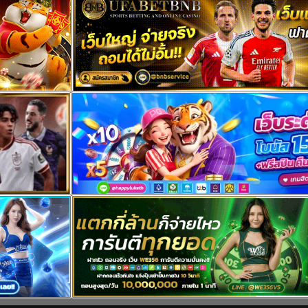
ค้นหา