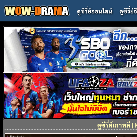
Skip
ดูซีรี่ย์ออนไลน์
ดูซีรี่ย์
to
content
ดูซีรี่ส์เกาหลี