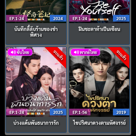
EP.1-24
2024
EP.1-24
2025
บันทึกลี้ลับร้านของชำ
ฝืนชะตาท้าเป็นเซียน
พิศวง
จบแล้ว
จบแล้ว
ซับไทย
พากย์ไทย
EP.1-24
2025
EP.1-56
2019
บ่วงแค้นพันธนาการรัก
ไขปริศนาดวงตามหัศจรรย์