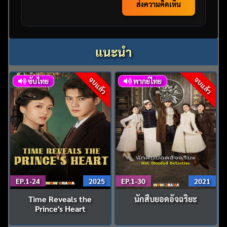
ส่งความคิดเห็น
แนะนำ
จบแล้ว
จบแล้ว
ซับไทย
พากย์ไทย
EP.1-24
2025
EP.1-30
2021
Time Reveals the
นักสืบยอดอัจฉริยะ
Prince's Heart