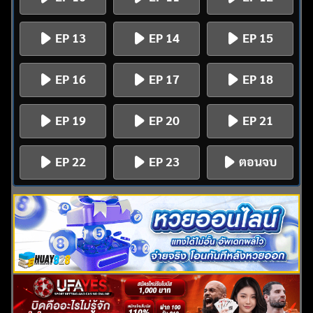
EP 13
EP 14
EP 15
EP 16
EP 17
EP 18
EP 19
EP 20
EP 21
EP 22
EP 23
ตอนจบ