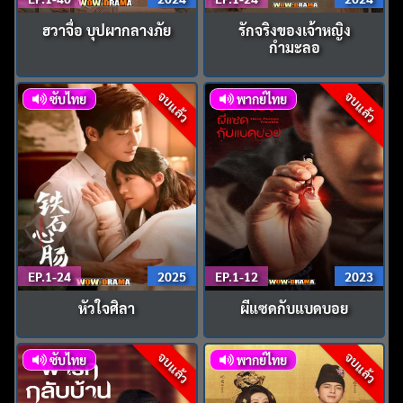
ฮวาจื่อ บุปผากลางภัย
รักจริงของเจ้าหญิง
กำมะลอ
จบแล้ว
จบแล้ว
ซับไทย
พากย์ไทย
EP.1-24
2025
EP.1-12
2023
หัวใจศิลา
ผีแซดกับแบดบอย
จบแล้ว
จบแล้ว
ซับไทย
พากย์ไทย