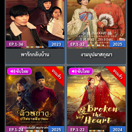
EP.1-36
2023
EP.1-32
2025
พารักกลับบ้าน
งามบุปผาสกุณา
จบแล้ว
จบแล้ว
ซับไทย
ซับไทย
EP.1-24
2025
EP.1-22
2024