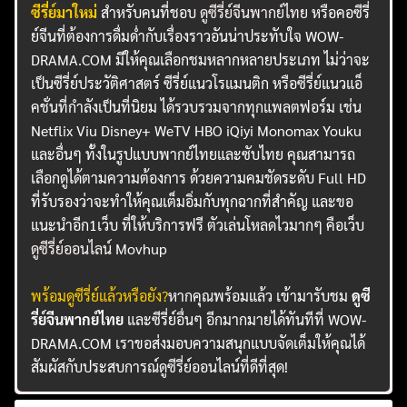
ซีรี่ย์มาใหม่
สำหรับคนที่ชอบ
ดูซีรี่ย์จีนพากย์ไทย
หรือคอซีรี่
ย์จีนที่ต้องการดื่มด่ำกับเรื่องราวอันน่าประทับใจ WOW-
DRAMA.COM มีให้คุณเลือกชมหลากหลายประเภท ไม่ว่าจะ
เป็นซีรี่ย์ประวัติศาสตร์ ซีรี่ย์แนวโรแมนติก หรือซีรี่ย์แนวแอ็
คชั่นที่กำลังเป็นที่นิยม ได้รวบรวมจากทุกแพลตฟอร์ม เช่น
Netflix Viu Disney+ WeTV HBO iQiyi Monomax Youku
และอื่นๆ ทั้งในรูปแบบพากย์ไทยและซับไทย คุณสามารถ
เลือกดูได้ตามความต้องการ ด้วยความคมชัดระดับ Full HD
ที่รับรองว่าจะทำให้คุณเต็มอิ่มกับทุกฉากที่สำคัญ และขอ
แนะนำอีก1เว็บ ที่ให้บริการฟรี ตัวเล่นโหลดไวมากๆ คือเว็บ
ดูซีรี่ย์ออนไลน์
Movhup
พร้อมดูซีรี่ย์แล้วหรือยัง?
หากคุณพร้อมแล้ว เข้ามารับชม
ดูซี
รี่ย์จีนพากย์ไทย
และซีรี่ย์อื่นๆ อีกมากมายได้ทันทีที่ WOW-
DRAMA.COM เราขอส่งมอบความสนุกแบบจัดเต็มให้คุณได้
สัมผัสกับประสบการณ์ดูซีรี่ย์ออนไลน์ที่ดีที่สุด!