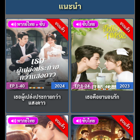
แนะนำ
จบแล้ว
จบแล้ว
พากย์ไทย + ซับ
ซับไทย
EP.1-40
2024
EP.1-24
2023
เธอผู้เปล่งประกายกว่า
เธอคือยานอนรัก
แสงดาว
จบแล้ว
จบแล้ว
พากย์ไทย
ซับไทย