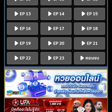
EP 13
EP 14
EP 15
EP 16
EP 17
EP 18
EP 19
EP 20
EP 21
EP 22
EP 23
ตอนจบ