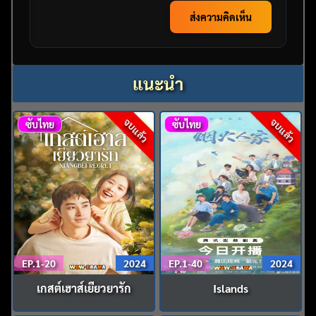
ส่งความคิดเห็น
แนะนำ
จบแล้ว
จบแล้ว
ซับไทย
ซับไทย
EP.1-20
2024
EP.1-40
2024
เกสต์เฮาส์เยียวยารัก
Islands