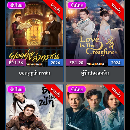
จบแล้ว
จบแล้ว
ซับไทย
ซับไทย
EP.1-36
2026
EP.1-20
2024
ยอดคู่หูล่าทรชน
คู่รักสองแคว้น
จบแล้ว
จบแล้ว
ซับไทย
ซับไทย