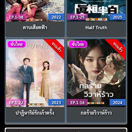
EP.1-38
2022
EP.1-25
2025
ดาบเสียดฟ้า
Half Truth
จบแล้ว
จบแล้ว
ซับไทย
ซับไทย
EP.1-22
2023
EP.1-16
2024
ปาฏิหาริย์รักเก้าครั้ง
กลร้ายวิวาห์ร้าว