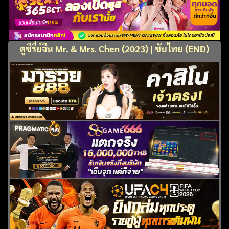
ดูซีรี่ย์จีน Mr. & Mrs. Chen (2023) | ซับไทย (END)