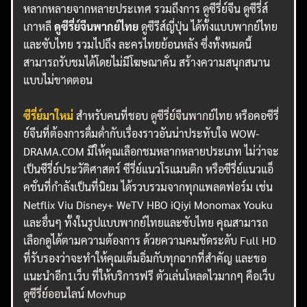
หลากหลายจากหลายประเทศ รวมถึงการ ดูซีรี่ย์จีน ดูซีรี่ส์
เกาหลี
ดูซีรี่ย์จีนพากย์ไทย
ดูซีรีส์ญี่ปุ่น ได้ทั้งแบบพากย์ไทย
และซับไทย รวมไปถึง ละครไทยย้อนหลัง ซึ่งทั้งหมดนี้
สามารถรับชมได้โดยไม่มีโฆษณาคั่น สร้างความสนุกสนาน
แบบไม่ขาดตอน
ซีรี่ย์มาใหม่
สำหรับคนที่ชอบ
ดูซีรี่ย์จีนพากย์ไทย
หรือคอซีรี่
ย์จีนที่ต้องการดื่มด่ำกับเรื่องราวอันน่าประทับใจ WOW-
DRAMA.COM มีให้คุณเลือกชมหลากหลายประเภท ไม่ว่าจะ
เป็นซีรี่ย์ประวัติศาสตร์ ซีรี่ย์แนวโรแมนติก หรือซีรี่ย์แนวแอ็
คชั่นที่กำลังเป็นที่นิยม ได้รวบรวมจากทุกแพลตฟอร์ม เช่น
Netflix Viu Disney+ WeTV HBO iQiyi Monomax Youku
และอื่นๆ ทั้งในรูปแบบพากย์ไทยและซับไทย คุณสามารถ
เลือกดูได้ตามความต้องการ ด้วยความคมชัดระดับ Full HD
ที่รับรองว่าจะทำให้คุณเต็มอิ่มกับทุกฉากที่สำคัญ และขอ
แนะนำอีก1เว็บ ที่ให้บริการฟรี ตัวเล่นโหลดไวมากๆ คือเว็บ
ดูซีรี่ย์ออนไลน์
Movhup