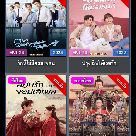
EP.1-24
2024
EP.1-23
2022
รักนี้ไม่มีคอมเพลน
ปรุงเลิฟให้เธอรัก
จบแล้ว
จบแล้ว
ซับไทย
พากย์ไทย