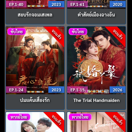
EP.1-40
2023
EP.1-61
2020
สยบรักจอมเสเพล
คำสัตย์เมืองฉางอัน
จบแล้ว
จบแล้ว
ซับไทย
ซับไทย
EP.1-24
2023
EP.1-15
2026
ปมแค้นเสี่ยงรัก
The Trial Handmaiden
จบแล้ว
จบแล้ว
พากย์ไทย
พากย์ไทย