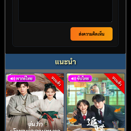
ส่งความคิดเห็น
แนะนำ
จบแล้ว
จบแล้ว
พากย์ไทย
ซับไทย