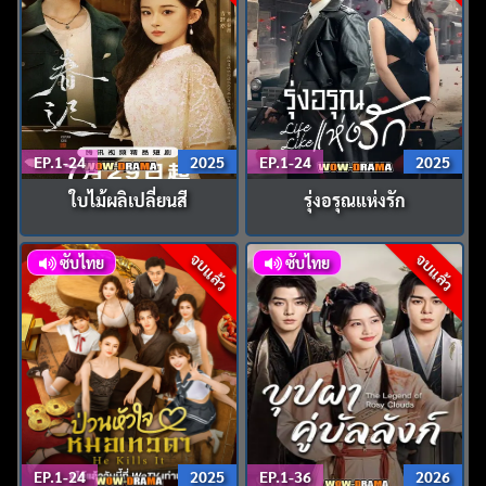
EP.1-24
2025
EP.1-24
2025
ใบไม้ผลิเปลี่ยนสี
รุ่งอรุณแห่งรัก
จบแล้ว
จบแล้ว
ซับไทย
ซับไทย
EP.1-24
2025
EP.1-36
2026