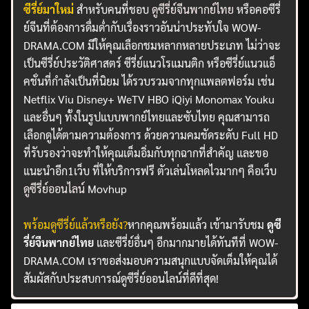
ซีรี่ย์มาใหม่
สำหรับคนที่ชอบ
ดูซีรี่ย์จีนพากย์ไทย
หรือคอซีรี่
ย์จีนที่ต้องการดื่มด่ำกับเรื่องราวอันน่าประทับใจ WOW-
DRAMA.COM มีให้คุณเลือกชมหลากหลายประเภท ไม่ว่าจะ
เป็นซีรี่ย์ประวัติศาสตร์ ซีรี่ย์แนวโรแมนติก หรือซีรี่ย์แนวแอ็
คชั่นที่กำลังเป็นที่นิยม ได้รวบรวมจากทุกแพลตฟอร์ม เช่น
Netflix Viu Disney+ WeTV HBO iQiyi Monomax Youku
และอื่นๆ ทั้งในรูปแบบพากย์ไทยและซับไทย คุณสามารถ
เลือกดูได้ตามความต้องการ ด้วยความคมชัดระดับ Full HD
ที่รับรองว่าจะทำให้คุณเต็มอิ่มกับทุกฉากที่สำคัญ และขอ
แนะนำอีก1เว็บ ที่ให้บริการฟรี ตัวเล่นโหลดไวมากๆ คือเว็บ
ดูซีรี่ย์ออนไลน์
Movhup
พร้อมดูซีรี่ย์แล้วหรือยัง?
หากคุณพร้อมแล้ว เข้ามารับชม
ดูซี
รี่ย์จีนพากย์ไทย
และซีรี่ย์อื่นๆ อีกมากมายได้ทันทีที่ WOW-
DRAMA.COM เราขอส่งมอบความสนุกแบบจัดเต็มให้คุณได้
สัมผัสกับประสบการณ์ดูซีรี่ย์ออนไลน์ที่ดีที่สุด!