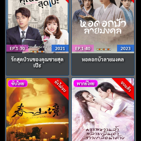
EP.1-30
2021
EP.1-40
2023
รักสุดป่วนของคุณชายสุด
หอดอกบัวลายมงคล
เป๊ะ
ยังไม่จบ
จบแล้ว
ซับไทย
พากย์ไทย