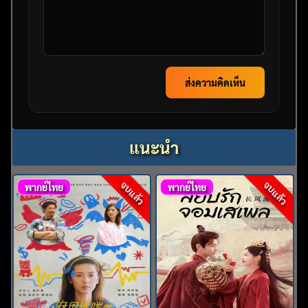
ส่งความคิดเห็น
แนะนำ
จบแล้ว
จบแล้ว
พากย์ไทย
พากย์ไทย