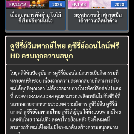
EP.14/16
2026
EP.1-63
2020
เมื่อลมหนาวพัดผ่าน ใบไม้
มธุรสหวานล้ำ สลายเป็น
ก็เริ่มผลิบานในใจ
เถ้าราวเกล็ดน้ำค้าง
ดูซีรี่ย์จีนพากย์ไทย ดูซีรี่ย์ออนไลน์ฟรี
HD ครบทุกความสนุก
ในยุคดิจิทัลปัจจุบัน การดูซีรี่ย์ออนไลน์กลายเป็นกิจกรรมที่
หลายคนชื่นชอบ เนื่องจากความสะดวกสบายที่สามารถรับ
ชมได้ทุกที่ทุกเวลา ไม่ต้องรอฉายทางโทรทัศน์อีกต่อไป และ
ที่ WOW-DRAMA.COM คุณสามารถเพลิดเพลินไปกับซีรี่ย์ที่
หลากหลายจากหลายประเทศ รวมถึงการ ดูซีรี่ย์จีน ดูซีรี่ส์
เกาหลี
ดูซีรี่ย์จีนพากย์ไทย
ดูซีรีส์ญี่ปุ่น ได้ทั้งแบบพากย์ไทย
และซับไทย รวมไปถึง ละครไทยย้อนหลัง ซึ่งทั้งหมดนี้
สามารถรับชมได้โดยไม่มีโฆษณาคั่น สร้างความสนุกสนาน