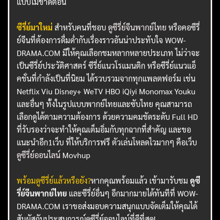
แบบไม่ขาดตอน
ซีรี่ย์มาใหม่
สำหรับคนที่ชอบ
ดูซีรี่ย์จีนพากย์ไทย
หรือคอซีรี่
ย์จีนที่ต้องการดื่มด่ำกับเรื่องราวอันน่าประทับใจ WOW-
DRAMA.COM มีให้คุณเลือกชมหลากหลายประเภท ไม่ว่าจะ
เป็นซีรี่ย์ประวัติศาสตร์ ซีรี่ย์แนวโรแมนติก หรือซีรี่ย์แนวแอ็
คชั่นที่กำลังเป็นที่นิยม ได้รวบรวมจากทุกแพลตฟอร์ม เช่น
Netflix Viu Disney+ WeTV HBO iQiyi Monomax Youku
และอื่นๆ ทั้งในรูปแบบพากย์ไทยและซับไทย คุณสามารถ
เลือกดูได้ตามความต้องการ ด้วยความคมชัดระดับ Full HD
ที่รับรองว่าจะทำให้คุณเต็มอิ่มกับทุกฉากที่สำคัญ และขอ
แนะนำอีก1เว็บ ที่ให้บริการฟรี ตัวเล่นโหลดไวมากๆ คือเว็บ
ดูซีรี่ย์ออนไลน์
Movhup
พร้อมดูซีรี่ย์แล้วหรือยัง?
หากคุณพร้อมแล้ว เข้ามารับชม
ดูซี
รี่ย์จีนพากย์ไทย
และซีรี่ย์อื่นๆ อีกมากมายได้ทันทีที่ WOW-
DRAMA.COM เราขอส่งมอบความสนุกแบบจัดเต็มให้คุณได้
สัมผัสกับประสบการณ์ดูซีรี่ย์ออนไลน์ที่ดีที่สุด!