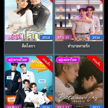
EP.1-19
2014
EP.1-10
2026
คีตโลกา
ทำนายทายรัก
จบแล้ว
จบแล้ว
พากย์ไทย
ละครไทย
EP.1-12
2026
EP.1-12
2022