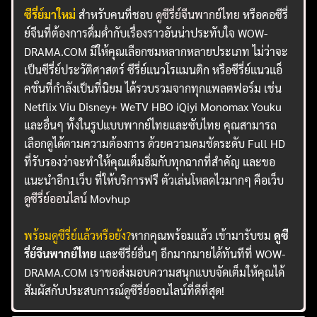
ซีรี่ย์มาใหม่
สำหรับคนที่ชอบ
ดูซีรี่ย์จีนพากย์ไทย
หรือคอซีรี่
ย์จีนที่ต้องการดื่มด่ำกับเรื่องราวอันน่าประทับใจ WOW-
DRAMA.COM มีให้คุณเลือกชมหลากหลายประเภท ไม่ว่าจะ
เป็นซีรี่ย์ประวัติศาสตร์ ซีรี่ย์แนวโรแมนติก หรือซีรี่ย์แนวแอ็
คชั่นที่กำลังเป็นที่นิยม ได้รวบรวมจากทุกแพลตฟอร์ม เช่น
Netflix Viu Disney+ WeTV HBO iQiyi Monomax Youku
และอื่นๆ ทั้งในรูปแบบพากย์ไทยและซับไทย คุณสามารถ
เลือกดูได้ตามความต้องการ ด้วยความคมชัดระดับ Full HD
ที่รับรองว่าจะทำให้คุณเต็มอิ่มกับทุกฉากที่สำคัญ และขอ
แนะนำอีก1เว็บ ที่ให้บริการฟรี ตัวเล่นโหลดไวมากๆ คือเว็บ
ดูซีรี่ย์ออนไลน์
Movhup
พร้อมดูซีรี่ย์แล้วหรือยัง?
หากคุณพร้อมแล้ว เข้ามารับชม
ดูซี
รี่ย์จีนพากย์ไทย
และซีรี่ย์อื่นๆ อีกมากมายได้ทันทีที่ WOW-
DRAMA.COM เราขอส่งมอบความสนุกแบบจัดเต็มให้คุณได้
สัมผัสกับประสบการณ์ดูซีรี่ย์ออนไลน์ที่ดีที่สุด!