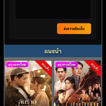
ส่งความคิดเห็น
แนะนำ
จบแล้ว
จบแล้ว
ละครไทย
พากย์ไทย