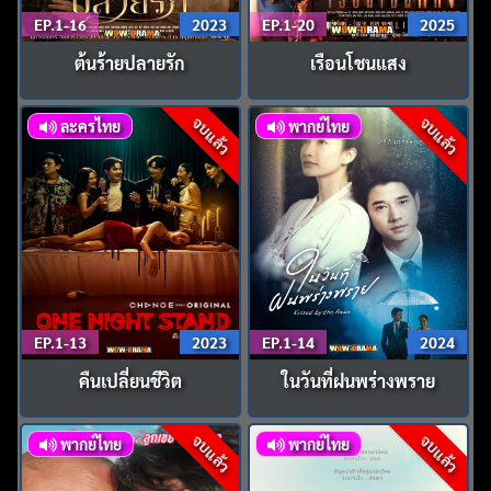
EP.1-16
2023
EP.1-20
2025
ต้นร้ายปลายรัก
เรือนโชนแสง
จบแล้ว
จบแล้ว
ละครไทย
พากย์ไทย
EP.1-13
2023
EP.1-14
2024
คืนเปลี่ยนชีวิต
ในวันที่ฝนพร่างพราย
จบแล้ว
จบแล้ว
พากย์ไทย
พากย์ไทย