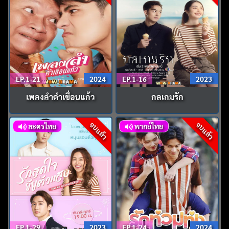
EP.1-21
2024
EP.1-16
2023
เพลงลําคําเขื่อนแก้ว
กลเกมรัก
จบแล้ว
จบแล้ว
ละครไทย
พากย์ไทย
EP.1-29
2023
EP.1-24
2024