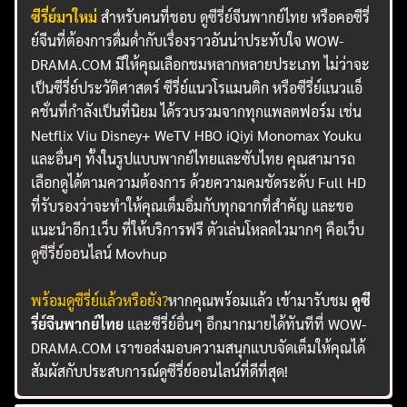
ซีรี่ย์มาใหม่
สำหรับคนที่ชอบ
ดูซีรี่ย์จีนพากย์ไทย
หรือคอซีรี่
ย์จีนที่ต้องการดื่มด่ำกับเรื่องราวอันน่าประทับใจ WOW-
DRAMA.COM มีให้คุณเลือกชมหลากหลายประเภท ไม่ว่าจะ
เป็นซีรี่ย์ประวัติศาสตร์ ซีรี่ย์แนวโรแมนติก หรือซีรี่ย์แนวแอ็
คชั่นที่กำลังเป็นที่นิยม ได้รวบรวมจากทุกแพลตฟอร์ม เช่น
Netflix Viu Disney+ WeTV HBO iQiyi Monomax Youku
และอื่นๆ ทั้งในรูปแบบพากย์ไทยและซับไทย คุณสามารถ
เลือกดูได้ตามความต้องการ ด้วยความคมชัดระดับ Full HD
ที่รับรองว่าจะทำให้คุณเต็มอิ่มกับทุกฉากที่สำคัญ และขอ
แนะนำอีก1เว็บ ที่ให้บริการฟรี ตัวเล่นโหลดไวมากๆ คือเว็บ
ดูซีรี่ย์ออนไลน์
Movhup
พร้อมดูซีรี่ย์แล้วหรือยัง?
หากคุณพร้อมแล้ว เข้ามารับชม
ดูซี
รี่ย์จีนพากย์ไทย
และซีรี่ย์อื่นๆ อีกมากมายได้ทันทีที่ WOW-
DRAMA.COM เราขอส่งมอบความสนุกแบบจัดเต็มให้คุณได้
สัมผัสกับประสบการณ์ดูซีรี่ย์ออนไลน์ที่ดีที่สุด!