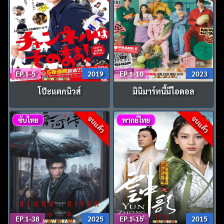
EP.1-5
2019
EP.1-10
2023
โป๊ะแตกนิวส์
มินิมาร์ทนี้มีไอดอล
จบแล้ว
จบแล้ว
ซับไทย
พากย์ไทย
EP.1-38
2025
EP.1-15
2015