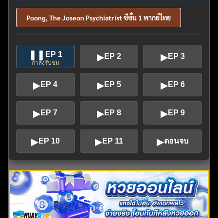
Poong, The Joseon Psychiatrist ซีซั่น 1 พากย์ไทย
❚❚
EP 1
▶
▶
EP 2
EP 3
กำลังรับชม
▶
▶
▶
EP 4
EP 5
EP 6
▶
▶
▶
EP 7
EP 8
EP 9
▶
▶
▶
EP 10
EP 11
ตอนจบ