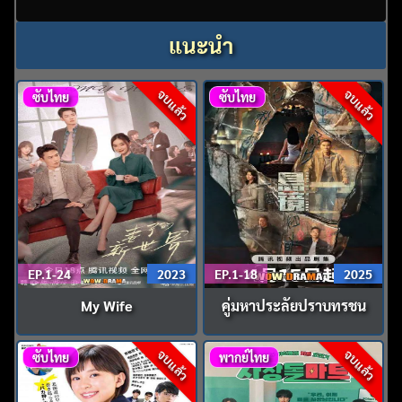
แนะนำ
จบแล้ว
จบแล้ว
ซับไทย
ซับไทย
EP.1-24
2023
EP.1-18
2025
My Wife
คู่มหาประลัยปราบทรชน
จบแล้ว
จบแล้ว
ซับไทย
พากย์ไทย