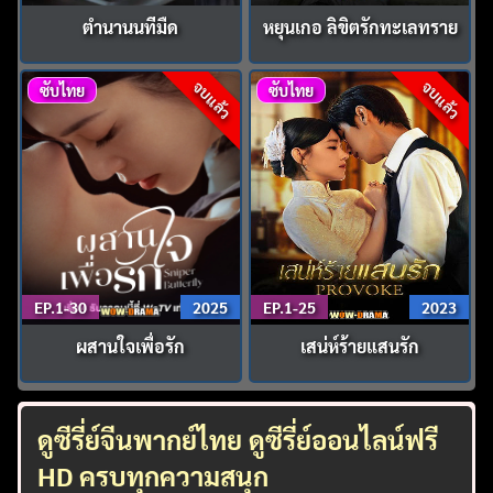
ตำนานนทีมืด
หยุนเกอ ลิขิตรักทะเลทราย
จบแล้ว
จบแล้ว
ซับไทย
ซับไทย
EP.1-30
2025
EP.1-25
2023
ผสานใจเพื่อรัก
เสน่ห์ร้ายแสนรัก
ดูซีรี่ย์จีนพากย์ไทย ดูซีรี่ย์ออนไลน์ฟรี
HD ครบทุกความสนุก