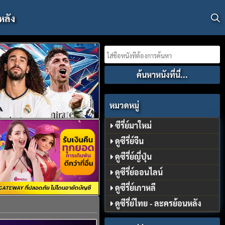
หลัง
Search
for:
หมวดหมู่
ซีรี่ย์มาใหม่
ดูซีรี่ย์จีน
ดูซีรี่ย์ญี่ปุ่น
ดูซีรี่ย์ออนไลน์
ดูซีรี่ย์เกาหลี
ดูซีรี่ย์ไทย - ละครย้อนหลัง