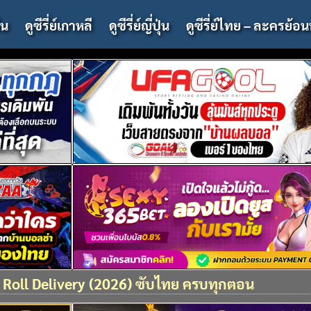
จีน
ดูซีรี่ย์เกาหลี
ดูซีรี่ย์ญี่ปุ่น
ดูซีรี่ย์ไทย – ละครย้อน
 ‘n’ Roll Delivery (2026) ซับไทย ครบทุกตอน