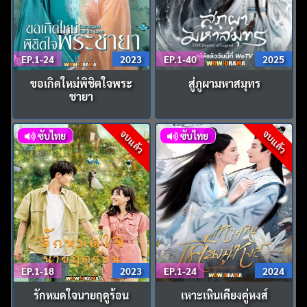
EP.1-24
2023
EP.1-40
2025
ขอเกิดใหม่พิชิตใจพระ
สู่ภูผามหาสมุทร
ชายา
จบแล้ว
จบแล้ว
ซับไทย
ซับไทย
EP.1-18
2023
EP.1-24
2024
รักหมดใจนายฤดูร้อน
เหาะเหินเคียงคู่หงส์