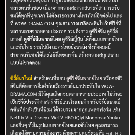
หลายคนชื่นชอบ เนื่องจากความสะดวกสบายที่สามารถรับ
ชมได้ทุกที่ทุกเวลา ไม่ต้องรอฉายทางโทรทัศน์อีกต่อไป และ
ที่ WOW-DRAMA.COM คุณสามารถเพลิดเพลินไปกับซีรี่ย์ที่
หลากหลายจากหลายประเทศ รวมถึงการ ดูซีรี่ย์จีน ดูซีรี่ส์
เกาหลี
ดูซีรี่ย์จีนพากย์ไทย
ดูซีรีส์ญี่ปุ่น ได้ทั้งแบบพากย์ไทย
และซับไทย รวมไปถึง ละครไทยย้อนหลัง ซึ่งทั้งหมดนี้
สามารถรับชมได้โดยไม่มีโฆษณาคั่น สร้างความสนุกสนาน
แบบไม่ขาดตอน
ซีรี่ย์มาใหม่
สำหรับคนที่ชอบ
ดูซีรี่ย์จีนพากย์ไทย
หรือคอซีรี่
ย์จีนที่ต้องการดื่มด่ำกับเรื่องราวอันน่าประทับใจ WOW-
DRAMA.COM มีให้คุณเลือกชมหลากหลายประเภท ไม่ว่าจะ
เป็นซีรี่ย์ประวัติศาสตร์ ซีรี่ย์แนวโรแมนติก หรือซีรี่ย์แนวแอ็
คชั่นที่กำลังเป็นที่นิยม ได้รวบรวมจากทุกแพลตฟอร์ม เช่น
Netflix Viu Disney+ WeTV HBO iQiyi Monomax Youku
และอื่นๆ ทั้งในรูปแบบพากย์ไทยและซับไทย คุณสามารถ
เลือกดูได้ตามความต้องการ ด้วยความคมชัดระดับ Full HD