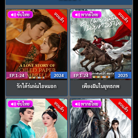
จบแล้ว
จบแล้ว
ซับไทย
พากย์ไทย
EP.1-24
2024
EP.1-24
2025
รักใต้ร่มห่มไอหมอก
เพียงฝันในยุทธภพ
จบแล้ว
จบแล้ว
ซับไทย
พากย์ไทย