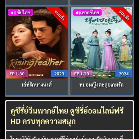
จบแล้ว
จบแล้ว
ซับไทย
พากย์ไทย
EP.1-30
2023
EP.1-20
2024
เล่ห์รักนางหงส์
หมอหญิงตะลุยเกมรัก
ดูซีรี่ย์จีนพากย์ไทย ดูซีรี่ย์ออนไลน์ฟรี
HD ครบทุกความสนุก
ในยุคดิจิทัลปัจจุบัน การดูซีรี่ย์ออนไลน์กลายเป็นกิจกรรมที่