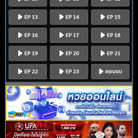
EP 13
EP 14
EP 15
EP 16
EP 17
EP 18
EP 19
EP 20
EP 21
EP 22
EP 23
ตอนจบ