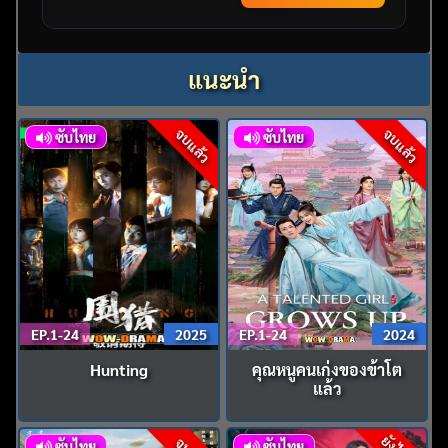
แนะนำ
จบแล้ว
จบแล้ว
ซับไทย
ซับไทย
EP.1-24
2025
EP.1-24
2024
Hunting
คุณหนูคนเก่งของข้าโต
แล้ว
ซับไทย
ซับไทย