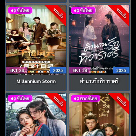
จบแล้ว
จบแล้ว
ซับไทย
ซับไทย
EP.1-24
2025
EP.1-24
2025
Millennium Storm
ตำนานรักทิวาราตรี
จบแล้ว
จบแล้ว
ซับไทย
พากย์ไทย