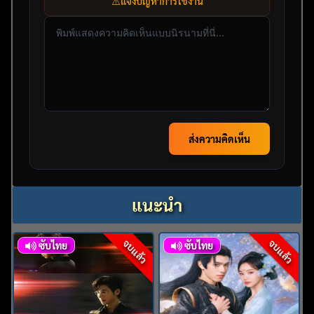
⚠️
แจ้งปัญหาการใช้งาน
ส่งความคิดเห็น
แนะนำ
จบแล้ว
จบแล้ว
ซับไทย
ซับไทย