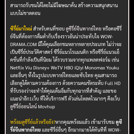
สามารถรับชมได้โดยไม่มีโฆษณาคั่น สร้างความสนุกสนาน
แบบไม่ขาดตอน
ซีรี่ย์มาใหม่
สำหรับคนที่ชอบ
ดูซีรี่ย์จีนพากย์ไทย
หรือคอซีรี่
ย์จีนที่ต้องการดื่มด่ำกับเรื่องราวอันน่าประทับใจ WOW-
DRAMA.COM มีให้คุณเลือกชมหลากหลายประเภท ไม่ว่าจะ
เป็นซีรี่ย์ประวัติศาสตร์ ซีรี่ย์แนวโรแมนติก หรือซีรี่ย์แนวแอ็
คชั่นที่กำลังเป็นที่นิยม ได้รวบรวมจากทุกแพลตฟอร์ม เช่น
Netflix Viu Disney+ WeTV HBO iQiyi Monomax Youku
และอื่นๆ ทั้งในรูปแบบพากย์ไทยและซับไทย คุณสามารถ
เลือกดูได้ตามความต้องการ ด้วยความคมชัดระดับ Full HD
ที่รับรองว่าจะทำให้คุณเต็มอิ่มกับทุกฉากที่สำคัญ และขอ
แนะนำอีก1เว็บ ที่ให้บริการฟรี ตัวเล่นโหลดไวมากๆ คือเว็บ
ดูซีรี่ย์ออนไลน์
Movhup
พร้อมดูซีรี่ย์แล้วหรือยัง?
หากคุณพร้อมแล้ว เข้ามารับชม
ดูซี
รี่ย์จีนพากย์ไทย
และซีรี่ย์อื่นๆ อีกมากมายได้ทันทีที่ WOW-