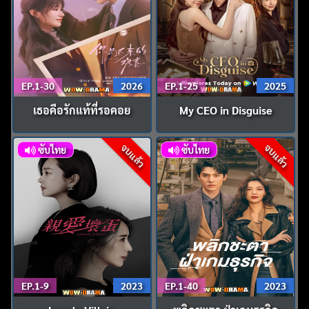
EP.1-30
2026
EP.1-25
2025
เธอคือรักแท้ที่รอคอย
My CEO in Disguise
จบแล้ว
จบแล้ว
ซับไทย
ซับไทย
EP.1-9
2023
EP.1-40
2023