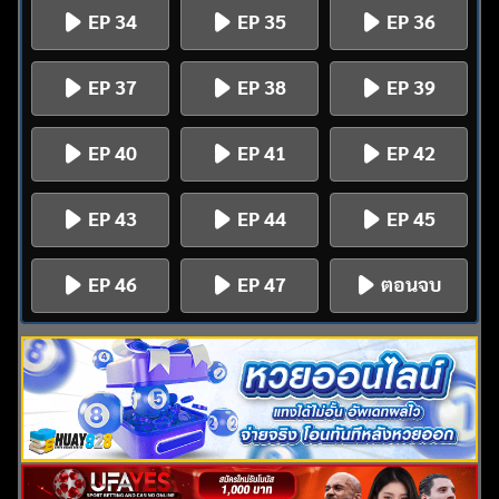
EP 34
EP 35
EP 36
EP 37
EP 38
EP 39
EP 40
EP 41
EP 42
EP 43
EP 44
EP 45
EP 46
EP 47
ตอนจบ