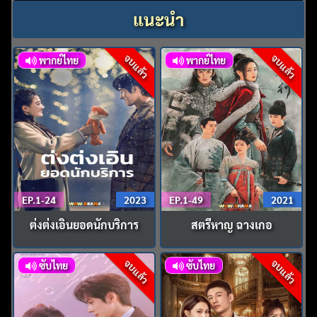
แนะนำ
จบแล้ว
จบแล้ว
พากย์ไทย
พากย์ไทย
EP.1-24
2023
EP.1-49
2021
ต่งต่งเอินยอดนักบริการ
สตรีหาญ ฉางเกอ
จบแล้ว
จบแล้ว
ซับไทย
ซับไทย