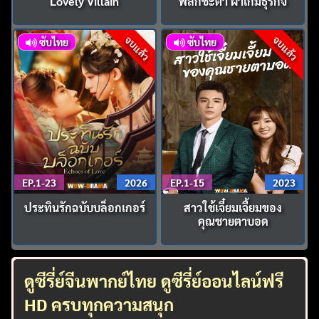
Lovely Villain
พลิกชะตา ฝ่าเกมธุรกิจ
จบแล้ว
จบแล้ว
ซับไทย
ซับไทย
EP.1-23
2026
EP.1-15
2023
ประทินรักฉบับบล็อกเกอร์
สาวใช้เจี๋ยมเจี้ยมของ
คุณชายตาบอด
ดูซีรี่ย์จีนพากย์ไทย ดูซีรี่ย์ออนไลน์ฟรี
HD ครบทุกความสนุก