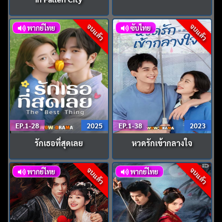
จบแล้ว
จบแล้ว
พากย์ไทย
ซับไทย
EP.1-28
2025
EP.1-38
2023
รักเธอที่สุดเลย
หวดรักเข้ากลางใจ
จบแล้ว
จบแล้ว
พากย์ไทย
พากย์ไทย