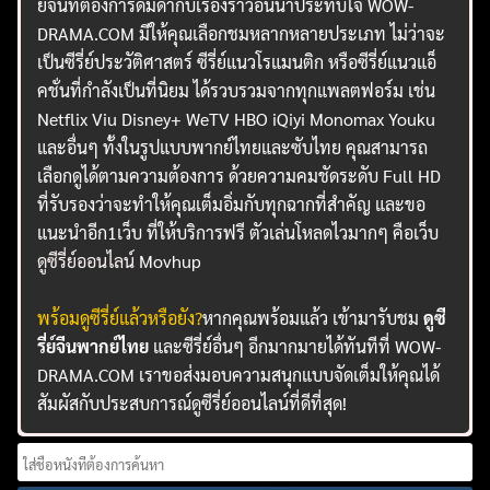
ย์จีนที่ต้องการดื่มด่ำกับเรื่องราวอันน่าประทับใจ WOW-
DRAMA.COM มีให้คุณเลือกชมหลากหลายประเภท ไม่ว่าจะ
เป็นซีรี่ย์ประวัติศาสตร์ ซีรี่ย์แนวโรแมนติก หรือซีรี่ย์แนวแอ็
คชั่นที่กำลังเป็นที่นิยม ได้รวบรวมจากทุกแพลตฟอร์ม เช่น
Netflix Viu Disney+ WeTV HBO iQiyi Monomax Youku
และอื่นๆ ทั้งในรูปแบบพากย์ไทยและซับไทย คุณสามารถ
เลือกดูได้ตามความต้องการ ด้วยความคมชัดระดับ Full HD
ที่รับรองว่าจะทำให้คุณเต็มอิ่มกับทุกฉากที่สำคัญ และขอ
แนะนำอีก1เว็บ ที่ให้บริการฟรี ตัวเล่นโหลดไวมากๆ คือเว็บ
ดูซีรี่ย์ออนไลน์
Movhup
พร้อมดูซีรี่ย์แล้วหรือยัง?
หากคุณพร้อมแล้ว เข้ามารับชม
ดูซี
รี่ย์จีนพากย์ไทย
และซีรี่ย์อื่นๆ อีกมากมายได้ทันทีที่ WOW-
DRAMA.COM เราขอส่งมอบความสนุกแบบจัดเต็มให้คุณได้
สัมผัสกับประสบการณ์ดูซีรี่ย์ออนไลน์ที่ดีที่สุด!
Search
for: