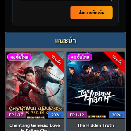
ส่งความคิดเห็น
แนะนำ
จบแล้ว
จบแล้ว
ซับไทย
ซับไทย
EP.1-17
2026
EP.1-12
2026
Chentang Genesis: Love
The Hidden Truth
in Fallen City