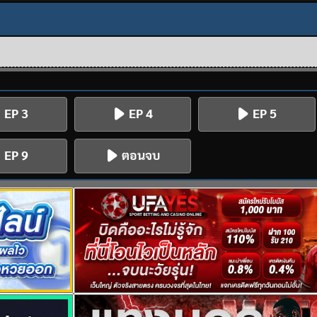
EP 3
EP 4
EP 5
EP 9
ตอนจบ