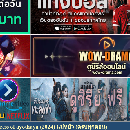
ess of ayothaya (2024) แม่หยัว (ครบทุกตอน)