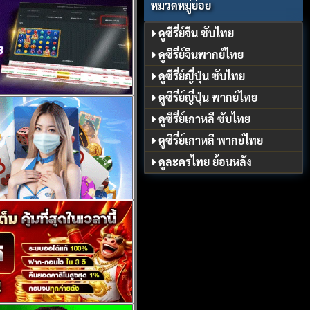
หมวดหมู่ย่อย
ดูซีรี่ย์จีน ซับไทย
ดูซีรี่ย์จีนพากย์ไทย
ดูซีรี่ย์ญี่ปุ่น ซับไทย
ดูซีรี่ย์ญี่ปุ่น พากย์ไทย
ดูซีรี่ย์เกาหลี ซับไทย
ดูซีรี่ย์เกาหลี พากย์ไทย
ดูละครไทย ย้อนหลัง