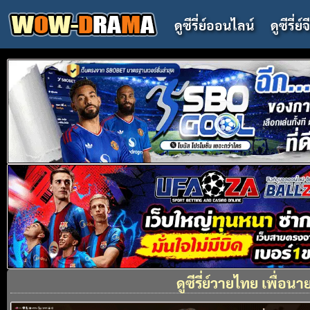
Skip
ดูซีรี่ย์ออนไลน์
ดูซีรี่ย์
to
content
ดูซีรี่ย์วายไทย เพื่อ