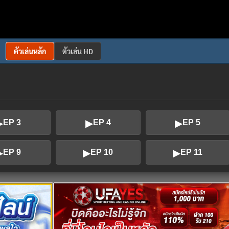
ตัวเล่นหลัก
ตัวเล่น HD
▶
▶
▶
EP 3
EP 4
EP 5
▶
▶
▶
EP 9
EP 10
EP 11