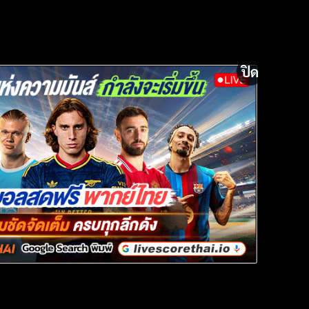
สำหรับ:
ปิด