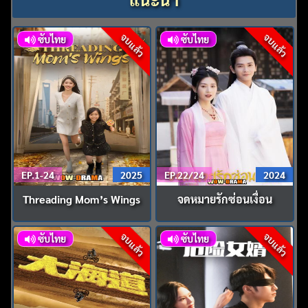
จบแล้ว
จบแล้ว
ซับไทย
ซับไทย
EP.1-24
2025
EP.22/24
2024
Threading Mom’s Wings
จดหมายรักซ่อนเงื่อน
จบแล้ว
จบแล้ว
ซับไทย
ซับไทย