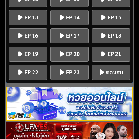
EP 13
EP 14
EP 15
EP 16
EP 17
EP 18
EP 19
EP 20
EP 21
EP 22
EP 23
ตอนจบ