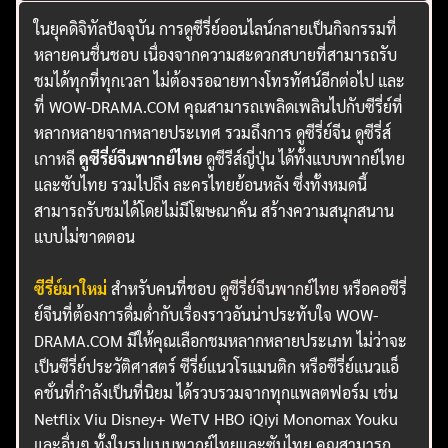
ในยุคดิจิทัลปัจจุบัน การดูซีรี่ย์ออนไลน์กลายเป็นกิจกรรมที่
หลายคนชื่นชอบ เนื่องจากความสะดวกสบายที่สามารถรับ
ชมได้ทุกที่ทุกเวลา ไม่ต้องรอฉายทางโทรทัศน์อีกต่อไป และ
ที่ WOW-DRAMA.COM คุณสามารถเพลิดเพลินไปกับซีรี่ย์ที่
หลากหลายจากหลายประเทศ รวมถึงการ ดูซีรี่ย์จีน ดูซีรี่ส์
เกาหลี
ดูซีรี่ย์จีนพากย์ไทย
ดูซีรีส์ญี่ปุ่น ได้ทั้งแบบพากย์ไทย
และซับไทย รวมไปถึง ละครไทยย้อนหลัง ซึ่งทั้งหมดนี้
สามารถรับชมได้โดยไม่มีโฆษณาคั่น สร้างความสนุกสนาน
แบบไม่ขาดตอน
ซีรี่ย์มาใหม่
สำหรับคนที่ชอบ
ดูซีรี่ย์จีนพากย์ไทย
หรือคอซีรี่
ย์จีนที่ต้องการดื่มด่ำกับเรื่องราวอันน่าประทับใจ WOW-
DRAMA.COM มีให้คุณเลือกชมหลากหลายประเภท ไม่ว่าจะ
เป็นซีรี่ย์ประวัติศาสตร์ ซีรี่ย์แนวโรแมนติก หรือซีรี่ย์แนวแอ็
คชั่นที่กำลังเป็นที่นิยม ได้รวบรวมจากทุกแพลตฟอร์ม เช่น
Netflix Viu Disney+ WeTV HBO iQiyi Monomax Youku
และอื่นๆ ทั้งในรูปแบบพากย์ไทยและซับไทย คุณสามารถ