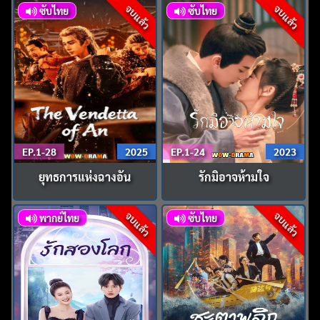
จบแล้ว
จบแล้ว
ซับไทย
ซับไทย
EP.1-28
2025
EP.1-24
2023
ยุทธการแห่งฉางอัน
รักมิอาจห้ามใจ
จบแล้ว
จบแล้ว
พากย์ไทย
ซับไทย