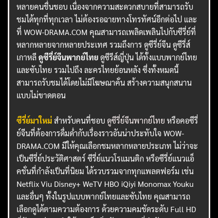
หลายคนชื่นชอบ เนื่องจากความสะดวกสบายที่สามารถรับ
ชมได้ทุกที่ทุกเวลา ไม่ต้องรอฉายทางโทรทัศน์อีกต่อไป และ
ที่ WOW-DRAMA.COM คุณสามารถเพลิดเพลินไปกับซีรี่ย์ที่
หลากหลายจากหลายประเทศ รวมถึงการ ดูซีรี่ย์จีน ดูซีรี่ส์
เกาหลี
ดูซีรี่ย์จีนพากย์ไทย
ดูซีรีส์ญี่ปุ่น ได้ทั้งแบบพากย์ไทย
และซับไทย รวมไปถึง ละครไทยย้อนหลัง ซึ่งทั้งหมดนี้
สามารถรับชมได้โดยไม่มีโฆษณาคั่น สร้างความสนุกสนาน
แบบไม่ขาดตอน
ซีรี่ย์มาใหม่
สำหรับคนที่ชอบ
ดูซีรี่ย์จีนพากย์ไทย
หรือคอซีรี่
ย์จีนที่ต้องการดื่มด่ำกับเรื่องราวอันน่าประทับใจ WOW-
DRAMA.COM มีให้คุณเลือกชมหลากหลายประเภท ไม่ว่าจะ
เป็นซีรี่ย์ประวัติศาสตร์ ซีรี่ย์แนวโรแมนติก หรือซีรี่ย์แนวแอ็
คชั่นที่กำลังเป็นที่นิยม ได้รวบรวมจากทุกแพลตฟอร์ม เช่น
Netflix Viu Disney+ WeTV HBO iQiyi Monomax Youku
และอื่นๆ ทั้งในรูปแบบพากย์ไทยและซับไทย คุณสามารถ
เลือกดูได้ตามความต้องการ ด้วยความคมชัดระดับ Full HD