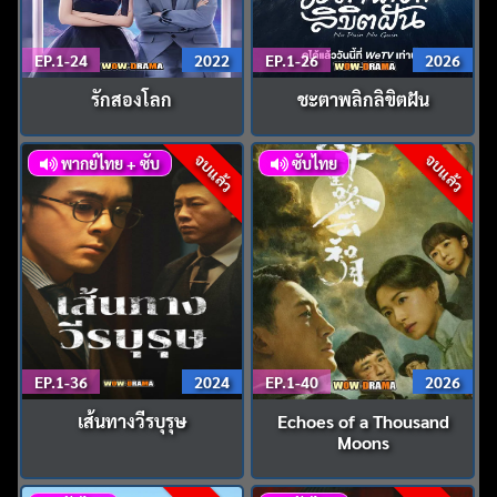
EP.1-24
2022
EP.1-26
2026
รักสองโลก
ชะตาพลิกลิขิตฝัน
จบแล้ว
จบแล้ว
พากย์ไทย + ซับ
ซับไทย
EP.1-36
2024
EP.1-40
2026
เส้นทางวีรบุรุษ
Echoes of a Thousand
Moons