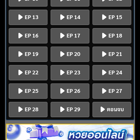
EP 13
EP 14
EP 15
EP 16
EP 17
EP 18
EP 19
EP 20
EP 21
EP 22
EP 23
EP 24
EP 25
EP 26
EP 27
EP 28
EP 29
ตอนจบ