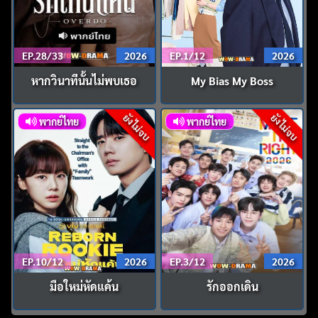
EP.28/33
2026
EP.1/12
2026
หากวินาทีนั้นไม่พบเธอ
My Bias My Boss
ยังไม่จบ
ยังไม่จบ
พากย์ไทย
พากย์ไทย
EP.10/12
2026
EP.3/12
2026
มือใหม่หัดแค้น
รักออกเดิน