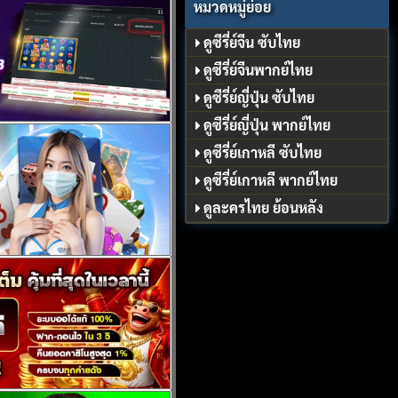
หมวดหมู่ย่อย
ดูซีรี่ย์จีน ซับไทย
ดูซีรี่ย์จีนพากย์ไทย
ดูซีรี่ย์ญี่ปุ่น ซับไทย
ดูซีรี่ย์ญี่ปุ่น พากย์ไทย
ดูซีรี่ย์เกาหลี ซับไทย
ดูซีรี่ย์เกาหลี พากย์ไทย
ดูละครไทย ย้อนหลัง