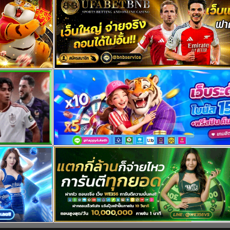
ค้นหา