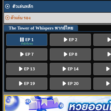
ตัวเล่นหลัก
ตัวเล่น รอง
The Tower of Whispers พากย์ไทย
EP 1
EP 2
กำลังรับชม
EP 7
EP 8
EP 13
EP 14
EP 19
EP 20