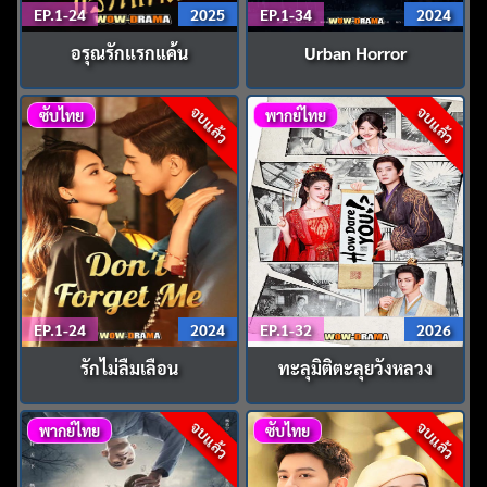
EP.1-24
2025
EP.1-34
2024
อรุณรักแรกแค้น
Urban Horror
จบแล้ว
จบแล้ว
ซับไทย
พากย์ไทย
EP.1-24
2024
EP.1-32
2026
รักไม่ลืมเลือน
ทะลุมิติตะลุยวังหลวง
จบแล้ว
จบแล้ว
พากย์ไทย
ซับไทย