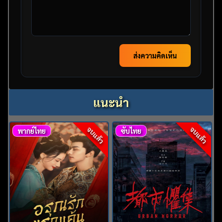
ส่งความคิดเห็น
แนะนำ
จบแล้ว
จบแล้ว
พากย์ไทย
ซับไทย