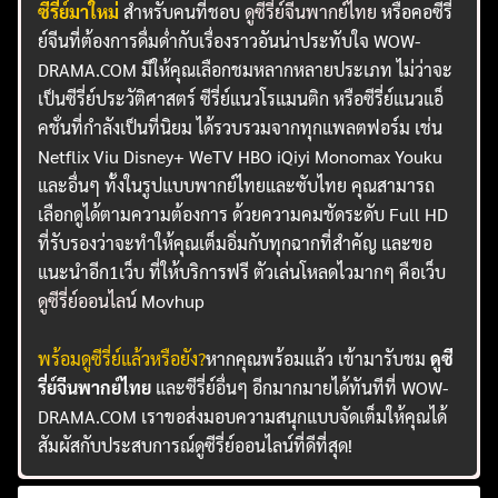
ซีรี่ย์มาใหม่
สำหรับคนที่ชอบ
ดูซีรี่ย์จีนพากย์ไทย
หรือคอซีรี่
ย์จีนที่ต้องการดื่มด่ำกับเรื่องราวอันน่าประทับใจ WOW-
DRAMA.COM มีให้คุณเลือกชมหลากหลายประเภท ไม่ว่าจะ
เป็นซีรี่ย์ประวัติศาสตร์ ซีรี่ย์แนวโรแมนติก หรือซีรี่ย์แนวแอ็
คชั่นที่กำลังเป็นที่นิยม ได้รวบรวมจากทุกแพลตฟอร์ม เช่น
Netflix Viu Disney+ WeTV HBO iQiyi Monomax Youku
และอื่นๆ ทั้งในรูปแบบพากย์ไทยและซับไทย คุณสามารถ
เลือกดูได้ตามความต้องการ ด้วยความคมชัดระดับ Full HD
ที่รับรองว่าจะทำให้คุณเต็มอิ่มกับทุกฉากที่สำคัญ และขอ
แนะนำอีก1เว็บ ที่ให้บริการฟรี ตัวเล่นโหลดไวมากๆ คือเว็บ
ดูซีรี่ย์ออนไลน์
Movhup
พร้อมดูซีรี่ย์แล้วหรือยัง?
หากคุณพร้อมแล้ว เข้ามารับชม
ดูซี
รี่ย์จีนพากย์ไทย
และซีรี่ย์อื่นๆ อีกมากมายได้ทันทีที่ WOW-
DRAMA.COM เราขอส่งมอบความสนุกแบบจัดเต็มให้คุณได้
สัมผัสกับประสบการณ์ดูซีรี่ย์ออนไลน์ที่ดีที่สุด!