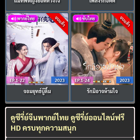
แม่ทัพหญิงยอดดวงใจ
เพลิงรักอัคคี
จบแล้ว
จบแล้ว
พากย์ไทย
ซับไทย
EP.1-22
2023
EP.1-24
2023
จอมยุทธ์บู๊ลิ้ม
รักมิอาจห้ามใจ
ดูซีรี่ย์จีนพากย์ไทย ดูซีรี่ย์ออนไลน์ฟรี
HD ครบทุกความสนุก