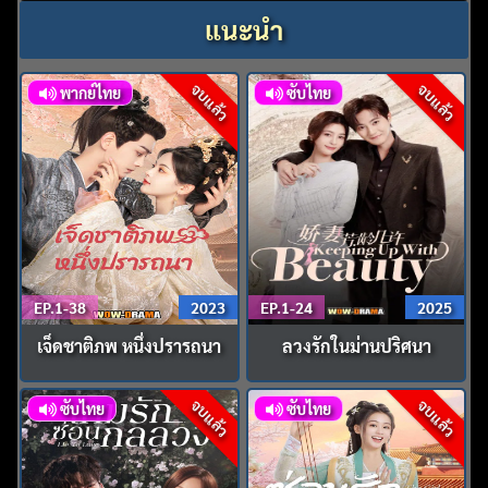
แนะนำ
จบแล้ว
จบแล้ว
พากย์ไทย
ซับไทย
EP.1-38
2023
EP.1-24
2025
เจ็ดชาติภพ หนึ่งปรารถนา
ลวงรักในม่านปริศนา
จบแล้ว
จบแล้ว
ซับไทย
ซับไทย