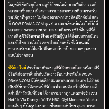
ในยุคดิจิทัลปัจจุบัน การดูซีรี่ย์ออนไลน์กลายเป็นกิจกรรมที่
หลายคนชื่นชอบ เนื่องจากความสะดวกสบายที่สามารถรับ
ชมได้ทุกที่ทุกเวลา ไม่ต้องรอฉายทางโทรทัศน์อีกต่อไป และ
ที่ WOW-DRAMA.COM คุณสามารถเพลิดเพลินไปกับซีรี่ย์ที่
หลากหลายจากหลายประเทศ รวมถึงการ ดูซีรี่ย์จีน ดูซีรี่ส์
เกาหลี
ดูซีรี่ย์จีนพากย์ไทย
ดูซีรีส์ญี่ปุ่น ได้ทั้งแบบพากย์ไทย
และซับไทย รวมไปถึง ละครไทยย้อนหลัง ซึ่งทั้งหมดนี้
สามารถรับชมได้โดยไม่มีโฆษณาคั่น สร้างความสนุกสนาน
แบบไม่ขาดตอน
ซีรี่ย์มาใหม่
สำหรับคนที่ชอบ
ดูซีรี่ย์จีนพากย์ไทย
หรือคอซีรี่
ย์จีนที่ต้องการดื่มด่ำกับเรื่องราวอันน่าประทับใจ WOW-
DRAMA.COM มีให้คุณเลือกชมหลากหลายประเภท ไม่ว่าจะ
เป็นซีรี่ย์ประวัติศาสตร์ ซีรี่ย์แนวโรแมนติก หรือซีรี่ย์แนวแอ็
คชั่นที่กำลังเป็นที่นิยม ได้รวบรวมจากทุกแพลตฟอร์ม เช่น
Netflix Viu Disney+ WeTV HBO iQiyi Monomax Youku
และอื่นๆ ทั้งในรูปแบบพากย์ไทยและซับไทย คุณสามารถ