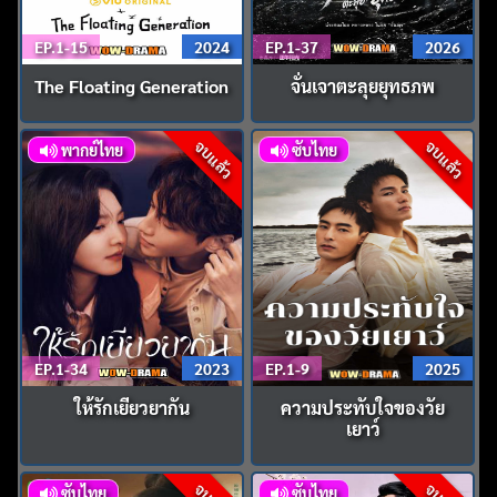
EP.1-15
2024
EP.1-37
2026
The Floating Generation
จั่นเจาตะลุยยุทธภพ
จบแล้ว
จบแล้ว
พากย์ไทย
ซับไทย
EP.1-34
2023
EP.1-9
2025
ให้รักเยียวยากัน
ความประทับใจของวัย
เยาว์
ซับไทย
ซับไทย