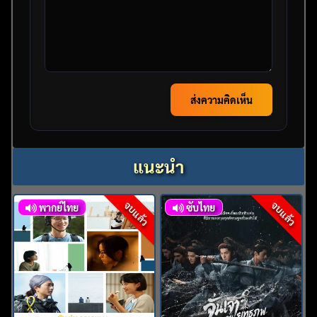
ส่งความคิดเห็น
แนะนำ
จบแล้ว
จบแล้ว
พากย์ไทย
ซับไทย