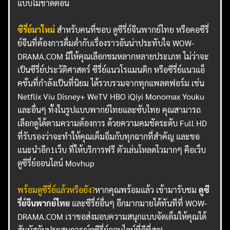
แบบไม่ขาดตอน
ซีรี่ย์มาใหม่
สำหรับคนที่ชอบ
ดูซีรี่ย์จีนพากย์ไทย
หรือคอซีรี่
ย์จีนที่ต้องการดื่มด่ำกับเรื่องราวอันน่าประทับใจ WOW-
DRAMA.COM มีให้คุณเลือกชมหลากหลายประเภท ไม่ว่าจะ
เป็นซีรี่ย์ประวัติศาสตร์ ซีรี่ย์แนวโรแมนติก หรือซีรี่ย์แนวแอ็
คชั่นที่กำลังเป็นที่นิยม ได้รวบรวมจากทุกแพลตฟอร์ม เช่น
Netflix Viu Disney+ WeTV HBO iQiyi Monomax Youku
และอื่นๆ ทั้งในรูปแบบพากย์ไทยและซับไทย คุณสามารถ
เลือกดูได้ตามความต้องการ ด้วยความคมชัดระดับ Full HD
ที่รับรองว่าจะทำให้คุณเต็มอิ่มกับทุกฉากที่สำคัญ และขอ
แนะนำอีก1เว็บ ที่ให้บริการฟรี ตัวเล่นโหลดไวมากๆ คือเว็บ
ดูซีรี่ย์ออนไลน์
Movhup
พร้อมดูซีรี่ย์แล้วหรือยัง?
หากคุณพร้อมแล้ว เข้ามารับชม
ดูซี
รี่ย์จีนพากย์ไทย
และซีรี่ย์อื่นๆ อีกมากมายได้ทันทีที่ WOW-
DRAMA.COM เราขอส่งมอบความสนุกแบบจัดเต็มให้คุณได้
สัมผัสกับประสบการณ์ดูซีรี่ย์ออนไลน์ที่ดีที่สุด!