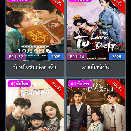
จบแล้ว
จบแล้ว
EP.1-32
2025
EP.1-24
2025
รักรสโอชาแห่งฉางอัน
เงาแค้นหลังวัง
จบแล้ว
จบแล้ว
ซับไทย
ซับไทย