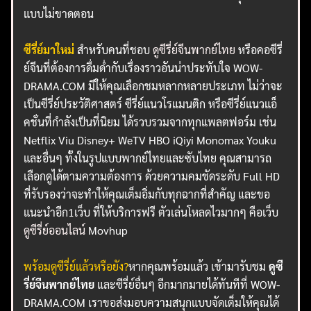
แบบไม่ขาดตอน
ซีรี่ย์มาใหม่
สำหรับคนที่ชอบ
ดูซีรี่ย์จีนพากย์ไทย
หรือคอซีรี่
ย์จีนที่ต้องการดื่มด่ำกับเรื่องราวอันน่าประทับใจ WOW-
DRAMA.COM มีให้คุณเลือกชมหลากหลายประเภท ไม่ว่าจะ
เป็นซีรี่ย์ประวัติศาสตร์ ซีรี่ย์แนวโรแมนติก หรือซีรี่ย์แนวแอ็
คชั่นที่กำลังเป็นที่นิยม ได้รวบรวมจากทุกแพลตฟอร์ม เช่น
Netflix Viu Disney+ WeTV HBO iQiyi Monomax Youku
และอื่นๆ ทั้งในรูปแบบพากย์ไทยและซับไทย คุณสามารถ
เลือกดูได้ตามความต้องการ ด้วยความคมชัดระดับ Full HD
ที่รับรองว่าจะทำให้คุณเต็มอิ่มกับทุกฉากที่สำคัญ และขอ
แนะนำอีก1เว็บ ที่ให้บริการฟรี ตัวเล่นโหลดไวมากๆ คือเว็บ
ดูซีรี่ย์ออนไลน์
Movhup
พร้อมดูซีรี่ย์แล้วหรือยัง?
หากคุณพร้อมแล้ว เข้ามารับชม
ดูซี
รี่ย์จีนพากย์ไทย
และซีรี่ย์อื่นๆ อีกมากมายได้ทันทีที่ WOW-
DRAMA.COM เราขอส่งมอบความสนุกแบบจัดเต็มให้คุณได้