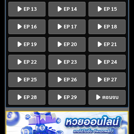
EP 13
EP 14
EP 15
EP 16
EP 17
EP 18
EP 19
EP 20
EP 21
EP 22
EP 23
EP 24
EP 25
EP 26
EP 27
EP 28
EP 29
ตอนจบ