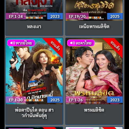
EP.1-24
2023
EP.19/20
2025
หลงเงา
เหนือพรหมลิขิต
จบแล้ว
จบแล้ว
พากย์ไทย
ละครไทย
EP.1-30
2025
EP.1-26
2023
พ่อตาปืนโต ตอน สา
พรหมลิขิต
วกํานันพันธุ์ดุ