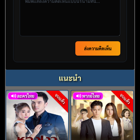
ส่งความคิดเห็น
แนะนำ
จบแล้ว
จบแล้ว
ละครไทย
พากย์ไทย