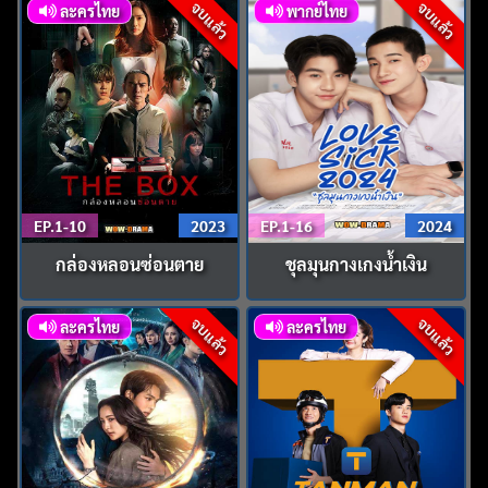
จบแล้ว
จบแล้ว
ละครไทย
พากย์ไทย
EP.1-10
2023
EP.1-16
2024
กล่องหลอนซ่อนตาย
ชุลมุนกางเกงน้ำเงิน
จบแล้ว
จบแล้ว
ละครไทย
ละครไทย