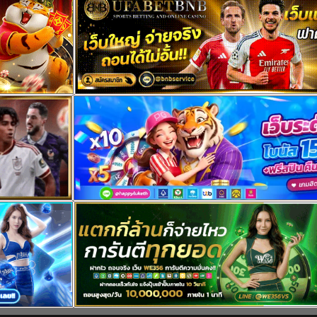
ค้นหา