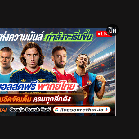
สำหรับ:
ปิด