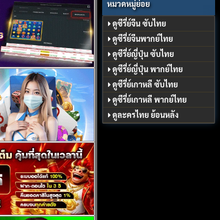
หมวดหมู่ย่อย
ดูซีรี่ย์จีน ซับไทย
ดูซีรี่ย์จีนพากย์ไทย
ดูซีรี่ย์ญี่ปุ่น ซับไทย
ดูซีรี่ย์ญี่ปุ่น พากย์ไทย
ดูซีรี่ย์เกาหลี ซับไทย
ดูซีรี่ย์เกาหลี พากย์ไทย
ดูละครไทย ย้อนหลัง