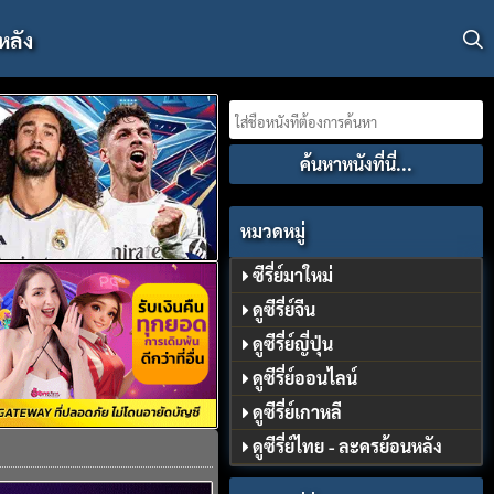
หลัง
Search
for:
หมวดหมู่
ซีรี่ย์มาใหม่
ดูซีรี่ย์จีน
ดูซีรี่ย์ญี่ปุ่น
ดูซีรี่ย์ออนไลน์
ดูซีรี่ย์เกาหลี
ดูซีรี่ย์ไทย - ละครย้อนหลัง