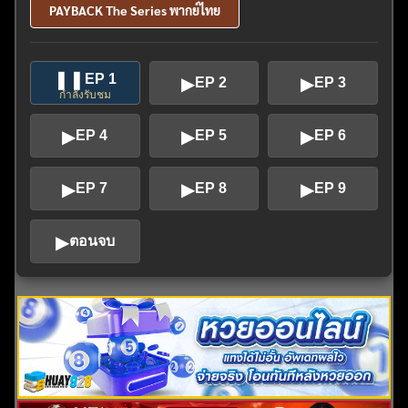
PAYBACK The Series พากย์ไทย
❚❚
EP 1
▶
▶
EP 2
EP 3
กำลังรับชม
▶
▶
▶
EP 4
EP 5
EP 6
▶
▶
▶
EP 7
EP 8
EP 9
▶
ตอนจบ