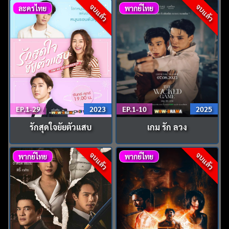
จบแล้ว
จบแล้ว
ละครไทย
พากย์ไทย
EP.1-29
2023
EP.1-10
2025
รักสุดใจยัยตัวแสบ
เกม รัก ลวง
จบแล้ว
จบแล้ว
พากย์ไทย
พากย์ไทย