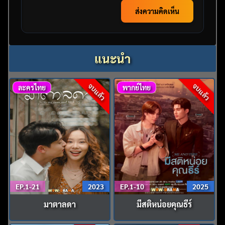
ส่งความคิดเห็น
แนะนำ
จบแล้ว
จบแล้ว
ละครไทย
พากย์ไทย
EP.1-21
2023
EP.1-10
2025
มาตาลดา
มีสติหน่อยคุณธีร์