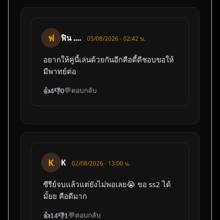
ฟ
ฟิน ....
05/08/2026 - 02:42 น.
อยากให้คู่นี้เล่นด้วยกันอีกคือดี้ดีชอบขอให้
มีพาทย์ต่อ
💬
ตอบกลับ
👍
4
👎
0
ค้นหา
สำหรับ:
K
K
02/08/2026 - 13:00 น.
ซีรีย์จบแล้วแต่ยังไม่พอเลย😭 ขอ ss2 ได้
มั้ยย คือดีมาก
💬
ตอบกลับ
👍
14
👎
1