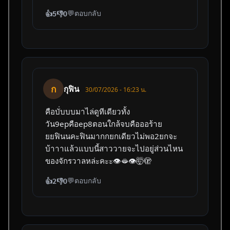
💬
ตอบกลับ
👍
5
👎
0
ก
กุฟิน
30/07/2026 - 16:23 น.
คือบั่บบบมาไล่ดูทีเดียวทั้ง
วัน9epคือep8ตอนใกล้จบคือออร้าย
ยยฟินนคะฟินมากกยกเดียวไม่พอ2ยกจะ
บ้าาาแล้วแบบนี้สาววายจะไปอยู่ส่วนไหน
ของจักรวาลหล่ะคะะ👁️🫦👁️🤯🫣
💬
ตอบกลับ
👍
2
👎
0