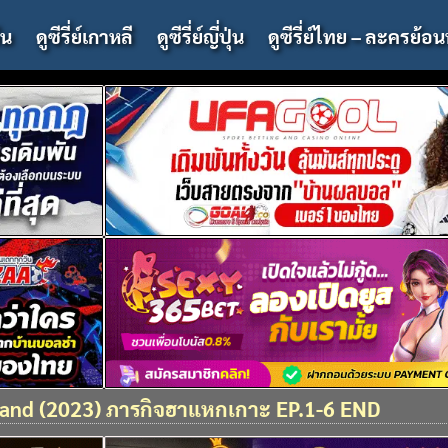
จีน
ดูซีรี่ย์เกาหลี
ดูซีรี่ย์ญี่ปุ่น
ดูซีรี่ย์ไทย – ละครย้อน
land (2023) ภารกิจฮาแหกเกาะ EP.1-6 END