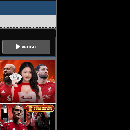
ตอนจบ