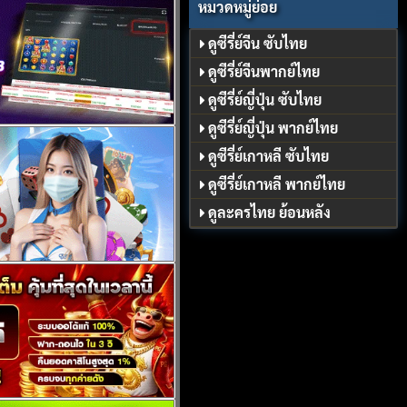
หมวดหมู่ย่อย
ดูซีรี่ย์จีน ซับไทย
ดูซีรี่ย์จีนพากย์ไทย
ดูซีรี่ย์ญี่ปุ่น ซับไทย
ดูซีรี่ย์ญี่ปุ่น พากย์ไทย
ดูซีรี่ย์เกาหลี ซับไทย
ดูซีรี่ย์เกาหลี พากย์ไทย
ดูละครไทย ย้อนหลัง