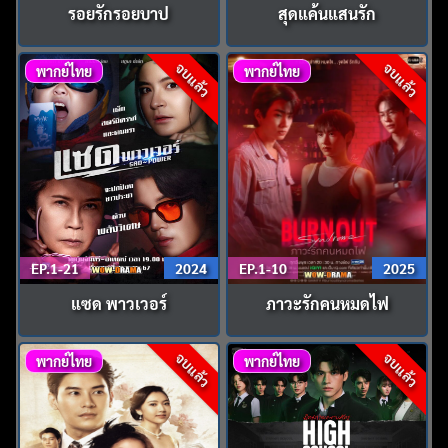
รอยรักรอยบาป
สุดแค้นแสนรัก
จบแล้ว
จบแล้ว
พากย์ไทย
พากย์ไทย
EP.1-21
2024
EP.1-10
2025
แซด พาวเวอร์
ภาวะรักคนหมดไฟ
จบแล้ว
จบแล้ว
พากย์ไทย
พากย์ไทย