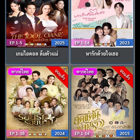
EP.1-5
2025
EP.1-16
2023
เกมไอดอล ล้มตัวแม่
หารักด้วยใจเธอ
จบแล้ว
จบแล้ว
พากย์ไทย
พากย์ไทย
EP.1-38
2024
EP.1-16
2015