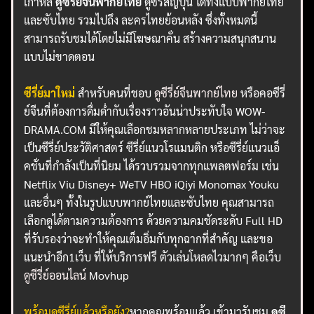
เกาหลี
ดูซีรี่ย์จีนพากย์ไทย
ดูซีรีส์ญี่ปุ่น ได้ทั้งแบบพากย์ไทย
และซับไทย รวมไปถึง ละครไทยย้อนหลัง ซึ่งทั้งหมดนี้
สามารถรับชมได้โดยไม่มีโฆษณาคั่น สร้างความสนุกสนาน
แบบไม่ขาดตอน
ซีรี่ย์มาใหม่
สำหรับคนที่ชอบ
ดูซีรี่ย์จีนพากย์ไทย
หรือคอซีรี่
ย์จีนที่ต้องการดื่มด่ำกับเรื่องราวอันน่าประทับใจ WOW-
DRAMA.COM มีให้คุณเลือกชมหลากหลายประเภท ไม่ว่าจะ
เป็นซีรี่ย์ประวัติศาสตร์ ซีรี่ย์แนวโรแมนติก หรือซีรี่ย์แนวแอ็
คชั่นที่กำลังเป็นที่นิยม ได้รวบรวมจากทุกแพลตฟอร์ม เช่น
Netflix Viu Disney+ WeTV HBO iQiyi Monomax Youku
และอื่นๆ ทั้งในรูปแบบพากย์ไทยและซับไทย คุณสามารถ
เลือกดูได้ตามความต้องการ ด้วยความคมชัดระดับ Full HD
ที่รับรองว่าจะทำให้คุณเต็มอิ่มกับทุกฉากที่สำคัญ และขอ
แนะนำอีก1เว็บ ที่ให้บริการฟรี ตัวเล่นโหลดไวมากๆ คือเว็บ
ดูซีรี่ย์ออนไลน์
Movhup
พร้อมดูซีรี่ย์แล้วหรือยัง?
หากคุณพร้อมแล้ว เข้ามารับชม
ดูซี