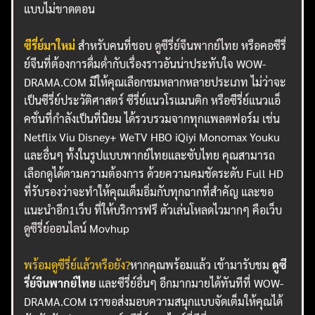
แบบไม่ขาดตอน
ซีรี่ย์มาใหม่
สำหรับคนที่ชอบ
ดูซีรี่ย์จีนพากย์ไทย
หรือคอซีรี่
ย์จีนที่ต้องการดื่มด่ำกับเรื่องราวอันน่าประทับใจ WOW-
DRAMA.COM มีให้คุณเลือกชมหลากหลายประเภท ไม่ว่าจะ
เป็นซีรี่ย์ประวัติศาสตร์ ซีรี่ย์แนวโรแมนติก หรือซีรี่ย์แนวแอ็
คชั่นที่กำลังเป็นที่นิยม ได้รวบรวมจากทุกแพลตฟอร์ม เช่น
Netflix Viu Disney+ WeTV HBO iQiyi Monomax Youku
และอื่นๆ ทั้งในรูปแบบพากย์ไทยและซับไทย คุณสามารถ
เลือกดูได้ตามความต้องการ ด้วยความคมชัดระดับ Full HD
ที่รับรองว่าจะทำให้คุณเต็มอิ่มกับทุกฉากที่สำคัญ และขอ
แนะนำอีก1เว็บ ที่ให้บริการฟรี ตัวเล่นโหลดไวมากๆ คือเว็บ
ดูซีรี่ย์ออนไลน์
Movhup
พร้อมดูซีรี่ย์แล้วหรือยัง?
หากคุณพร้อมแล้ว เข้ามารับชม
ดูซี
รี่ย์จีนพากย์ไทย
และซีรี่ย์อื่นๆ อีกมากมายได้ทันทีที่ WOW-
DRAMA.COM เราขอส่งมอบความสนุกแบบจัดเต็มให้คุณได้