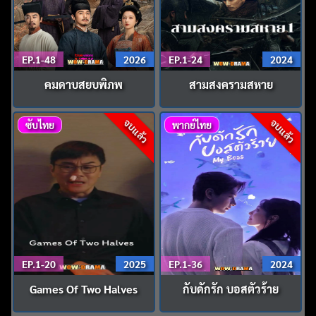
EP.1-48
2026
EP.1-24
2024
คมดาบสยบพิภพ
สามสงครามสหาย
จบแล้ว
จบแล้ว
ซับไทย
พากย์ไทย
EP.1-20
2025
EP.1-36
2024
Games Of Two Halves
กับดักรัก บอสตัวร้าย