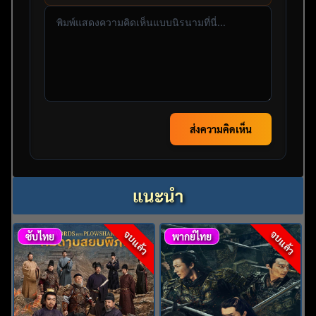
ส่งความคิดเห็น
แนะนำ
จบแล้ว
จบแล้ว
ซับไทย
พากย์ไทย