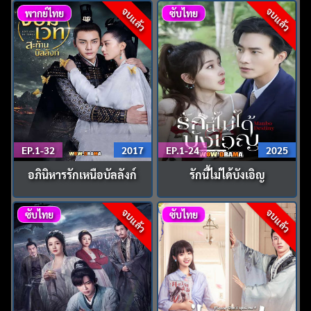
จบแล้ว
จบแล้ว
พากย์ไทย
ซับไทย
EP.1-32
2017
EP.1-24
2025
อภินิหารรักเหนือบัลลังก์
รักนี้ไม่ได้บังเอิญ
จบแล้ว
จบแล้ว
ซับไทย
ซับไทย