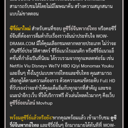
สามารถรับชมได้โดยไม่มีโฆษณาคั่น สร้างความสนุกสนาน
แบบไม่ขาดตอน
ซีรี่ย์มาใหม่
สำหรับคนที่ชอบ
ดูซีรี่ย์จีนพากย์ไทย
หรือคอซีรี่
ย์จีนที่ต้องการดื่มด่ำกับเรื่องราวอันน่าประทับใจ WOW-
DRAMA.COM มีให้คุณเลือกชมหลากหลายประเภท ไม่ว่าจะ
เป็นซีรี่ย์ประวัติศาสตร์ ซีรี่ย์แนวโรแมนติก หรือซีรี่ย์แนวแอ็
คชั่นที่กำลังเป็นที่นิยม ได้รวบรวมจากทุกแพลตฟอร์ม เช่น
Netflix Viu Disney+ WeTV HBO iQiyi Monomax Youku
และอื่นๆ ทั้งในรูปแบบพากย์ไทยและซับไทย คุณสามารถ
เลือกดูได้ตามความต้องการ ด้วยความคมชัดระดับ Full HD
ที่รับรองว่าจะทำให้คุณเต็มอิ่มกับทุกฉากที่สำคัญ และขอ
แนะนำอีก1เว็บ ที่ให้บริการฟรี ตัวเล่นโหลดไวมากๆ คือเว็บ
ดูซีรี่ย์ออนไลน์
Movhup
พร้อมดูซีรี่ย์แล้วหรือยัง?
หากคุณพร้อมแล้ว เข้ามารับชม
ดูซี
รี่ย์จีนพากย์ไทย
และซีรี่ย์อื่นๆ อีกมากมายได้ทันทีที่ WOW-