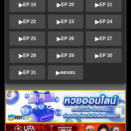
▶
▶
▶
EP 19
EP 20
EP 21
▶
▶
▶
EP 22
EP 23
EP 24
▶
▶
▶
EP 25
EP 26
EP 27
▶
▶
▶
EP 28
EP 29
EP 30
▶
▶
EP 31
ตอนจบ