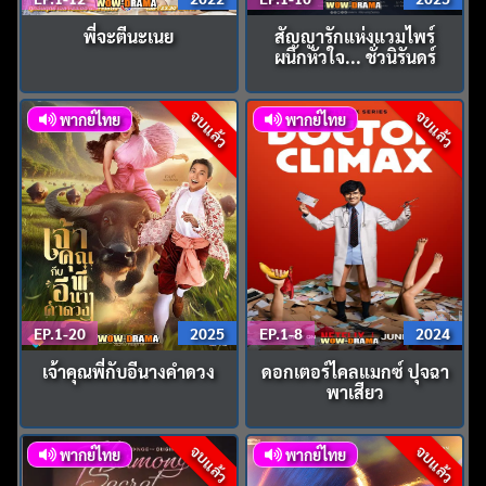
พี่จะตีนะเนย
สัญญารักแห่งแวมไพร์
ผนึกหัวใจ... ชั่วนิรันดร์
จบแล้ว
จบแล้ว
พากย์ไทย
พากย์ไทย
EP.1-20
2025
EP.1-8
2024
เจ้าคุณพี่กับอีนางคําดวง
ดอกเตอร์ไคลแมกซ์ ปุจฉา
พาเสียว
จบแล้ว
จบแล้ว
พากย์ไทย
พากย์ไทย