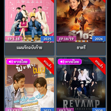
EP.1-18
2025
EP.18/19
2026
แผนรักฉบับร้าย
ธาตรี
จบแล้ว
จบแล้ว
พากย์ไทย
พากย์ไทย
EP.1-12
2022
EP.1-10
2025