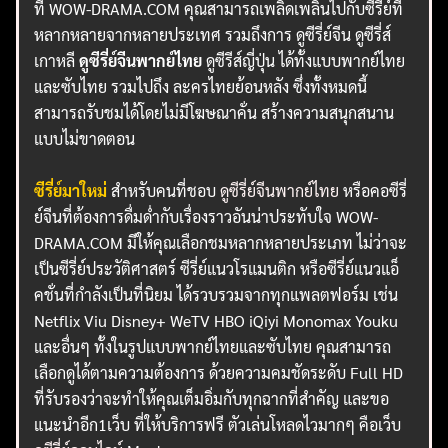
ที่ WOW-DRAMA.COM คุณสามารถเพลิดเพลินไปกับซีรี่ย์ที่
หลากหลายจากหลายประเทศ รวมถึงการ ดูซีรี่ย์จีน ดูซีรี่ส์
เกาหลี
ดูซีรี่ย์จีนพากย์ไทย
ดูซีรีส์ญี่ปุ่น ได้ทั้งแบบพากย์ไทย
และซับไทย รวมไปถึง ละครไทยย้อนหลัง ซึ่งทั้งหมดนี้
สามารถรับชมได้โดยไม่มีโฆษณาคั่น สร้างความสนุกสนาน
แบบไม่ขาดตอน
ซีรี่ย์มาใหม่
สำหรับคนที่ชอบ
ดูซีรี่ย์จีนพากย์ไทย
หรือคอซีรี่
ย์จีนที่ต้องการดื่มด่ำกับเรื่องราวอันน่าประทับใจ WOW-
DRAMA.COM มีให้คุณเลือกชมหลากหลายประเภท ไม่ว่าจะ
เป็นซีรี่ย์ประวัติศาสตร์ ซีรี่ย์แนวโรแมนติก หรือซีรี่ย์แนวแอ็
คชั่นที่กำลังเป็นที่นิยม ได้รวบรวมจากทุกแพลตฟอร์ม เช่น
Netflix Viu Disney+ WeTV HBO iQiyi Monomax Youku
และอื่นๆ ทั้งในรูปแบบพากย์ไทยและซับไทย คุณสามารถ
เลือกดูได้ตามความต้องการ ด้วยความคมชัดระดับ Full HD
ที่รับรองว่าจะทำให้คุณเต็มอิ่มกับทุกฉากที่สำคัญ และขอ
แนะนำอีก1เว็บ ที่ให้บริการฟรี ตัวเล่นโหลดไวมากๆ คือเว็บ