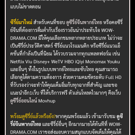
แบบไม่ขาดตอน
ซีรี่ย์มาใหม่
สำหรับคนที่ชอบ
ดูซีรี่ย์จีนพากย์ไทย
หรือคอซีรี่
ย์จีนที่ต้องการดื่มด่ำกับเรื่องราวอันน่าประทับใจ WOW-
DRAMA.COM มีให้คุณเลือกชมหลากหลายประเภท ไม่ว่าจะ
เป็นซีรี่ย์ประวัติศาสตร์ ซีรี่ย์แนวโรแมนติก หรือซีรี่ย์แนวแอ็
คชั่นที่กำลังเป็นที่นิยม ได้รวบรวมจากทุกแพลตฟอร์ม เช่น
Netflix Viu Disney+ WeTV HBO iQiyi Monomax Youku
และอื่นๆ ทั้งในรูปแบบพากย์ไทยและซับไทย คุณสามารถ
เลือกดูได้ตามความต้องการ ด้วยความคมชัดระดับ Full HD
ที่รับรองว่าจะทำให้คุณเต็มอิ่มกับทุกฉากที่สำคัญ และขอ
แนะนำอีก1เว็บ ที่ให้บริการฟรี ตัวเล่นโหลดไวมากๆ คือเว็บ
ดูซีรี่ย์ออนไลน์
Movhup
พร้อมดูซีรี่ย์แล้วหรือยัง?
หากคุณพร้อมแล้ว เข้ามารับชม
ดูซี
รี่ย์จีนพากย์ไทย
และซีรี่ย์อื่นๆ อีกมากมายได้ทันทีที่ WOW-
DRAMA.COM เราขอส่งมอบความสนุกแบบจัดเต็มให้คุณได้