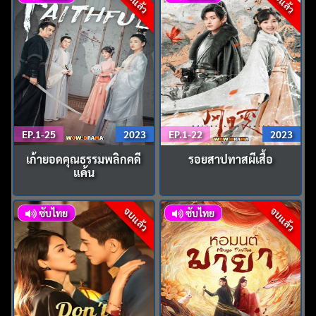
จบแล้ว
จบแล้ว
EP.1-25
2023
EP.1-22
2023
เก้ายอดคุณธรรมพลิกคดี
รอยสาปทาสผีเสื้อ
แค้น
จบแล้ว
จบแล้ว
ซับไทย
ซับไทย