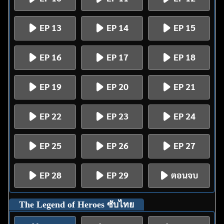
EP 13
EP 14
EP 15
EP 16
EP 17
EP 18
EP 19
EP 20
EP 21
EP 22
EP 23
EP 24
EP 25
EP 26
EP 27
EP 28
EP 29
ตอนจบ
The Legend of Heroes ซับไทย