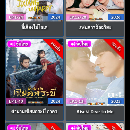
EP.1-24
2024
EP.12/28
2026
จี๋เสียงไม่โอเค
แฟนสาวอัจฉริยะ
จบแล้ว
จบแล้ว
ซับไทย
ซับไทย
EP.1-40
2024
EP.1-13
2023
ตำนานเซียนกระบี่ ภาค1
Kiseki Dear to Me
ซับไทย
ซับไทย