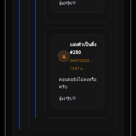
💬
👍
0
👎
0
แฝงตัวเป็นติ่ง
#280
แ
04/07/2026 -
13:07 น.
ตอน6อยังไม่ลงหรือ
ครับ
💬
👍
1
👎
1