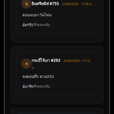
อ
อินทรีทมิฬ #755
27/06/2026 - 17:48 น.
ตอนจบมาวันไหน
💬
ตอบกลับ
👍
0
👎
2
กระบี่ไร้เงา #293
26/06/2026 - 11:16
ก
น.
ลงตอนที่5 ด่วน555
💬
ตอบกลับ
👍
1
👎
0