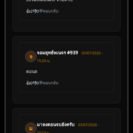
💬
ตอบกลับ
👍
2
👎
0
จอมยุทธ์พเนจร #939
03/07/2026 -
จ
15:24 น.
ตอน6
💬
ตอบกลับ
👍
0
👎
0
มาลงตอนจบยังครับ
03/07/2026 -
ม
10:13 น.