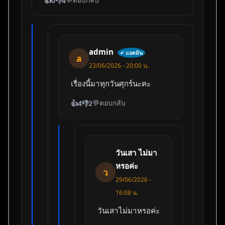
👍
0
👎
4
admin
✔ แอดมิน
a
23/06/2026 - 20:00 น.
เรื่องนี้มาทุกวันศุกร์นะคะ
💬
ตอบกลับ
👍
4
👎
2
วันเสา ไม่มา
หรอค่ะ
ว
29/06/2026 -
16:08 น.
วันเสาไม่มาหรอค่ะ