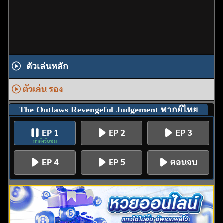
ตัวเล่นหลัก
ตัวเล่น รอง
The Outlaws Revengeful Judgement พากย์ไทย
EP 1
EP 2
EP 3
กำลังรับชม
EP 4
EP 5
ตอนจบ