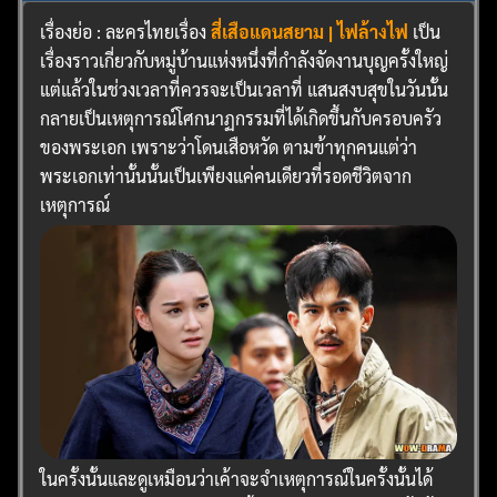
เรื่องย่อ : ละครไทยเรื่อง
สี่เสือแดนสยาม | ไฟล้างไฟ
เป็น
เรื่องราวเกี่ยวกับหมู่บ้านแห่งหนึ่งที่กำลังจัดงานบุญครั้งใหญ่
แต่แล้วในช่วงเวลาที่ควรจะเป็นเวลาที่ แสนสงบสุขในวันนั้น
กลายเป็นเหตุการณ์โศกนาฏกรรมที่ได้เกิดขึ้นกับครอบครัว
ของพระเอก เพราะว่าโดนเสือหวัด ตามข้าทุกคนแต่ว่า
พระเอกเท่านั้นนั้นเป็นเพียงแค่คนเดียวที่รอดชีวิตจาก
เหตุการณ์
ในครั้งนั้นและดูเหมือนว่าเค้าจะจำเหตุการณ์ในครั้งนั้นได้