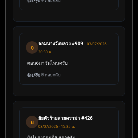
💬
ตอบกลับ
👍
1
👎
0
จอมนางวังหลวง #909
03/07/2026 -
จ
20:30 น.
ตอน6มาวันไหนครับ
💬
ตอบกลับ
👍
1
👎
0
ยัยตัวร้ายสายดราม่า #426
ย
03/07/2026 - 15:35 น.
ยังไม่ลงตอนที่6 หรอครับ