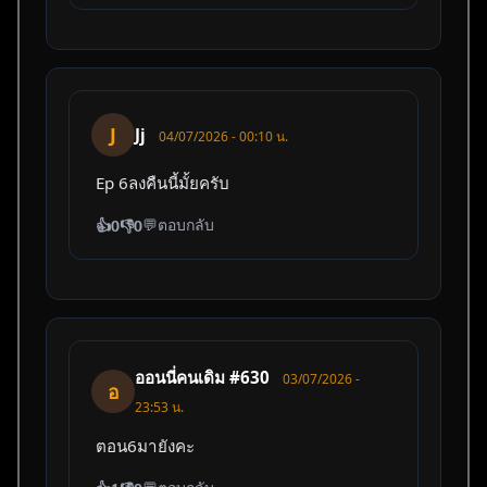
สำหรับ:
J
Jj
04/07/2026 - 00:10 น.
Ep 6ลงคืนนี้มั้ยครับ
💬
ตอบกลับ
👍
0
👎
0
ออนนี่คนเดิม #630
03/07/2026 -
อ
23:53 น.
ตอน6มายังคะ