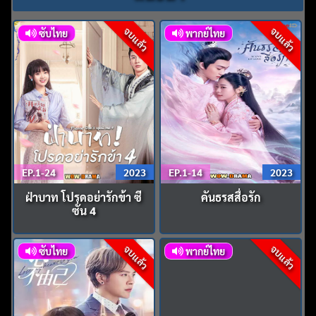
จบแล้ว
จบแล้ว
ซับไทย
พากย์ไทย
EP.1-24
2023
EP.1-14
2023
ฝ่าบาท โปรดอย่ารักข้า ซี
คันธรสสื่อรัก
ซั่น 4
จบแล้ว
จบแล้ว
ซับไทย
พากย์ไทย