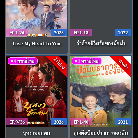
EP.1-24
2026
EP.1-18
2022
Lose My Heart to You
ว่าด้วยชีวิตรักของนักฆ่า
ยังไม่จบ
จบแล้ว
พากย์ไทย
พากย์ไทย
EP.9/36
2026
EP.1-40
2021
บุหงาซ่อนคม
คุณคือป้อมปราการของฉัน