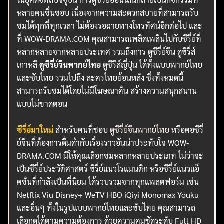
หลายคนชื่นชอบ เนื่องจากความสะดวกสบายที่สามารถรับ
ชมได้ทุกที่ทุกเวลา ไม่ต้องรอฉายทางโทรทัศน์อีกต่อไป และ
ที่ WOW-DRAMA.COM คุณสามารถเพลิดเพลินไปกับซีรี่ย์ที่
หลากหลายจากหลายประเทศ รวมถึงการ ดูซีรี่ย์จีน ดูซีรี่ส์
เกาหลี
ดูซีรี่ย์จีนพากย์ไทย
ดูซีรีส์ญี่ปุ่น ได้ทั้งแบบพากย์ไทย
และซับไทย รวมไปถึง ละครไทยย้อนหลัง ซึ่งทั้งหมดนี้
สามารถรับชมได้โดยไม่มีโฆษณาคั่น สร้างความสนุกสนาน
แบบไม่ขาดตอน
ซีรี่ย์มาใหม่
สำหรับคนที่ชอบ
ดูซีรี่ย์จีนพากย์ไทย
หรือคอซีรี่
ย์จีนที่ต้องการดื่มด่ำกับเรื่องราวอันน่าประทับใจ WOW-
DRAMA.COM มีให้คุณเลือกชมหลากหลายประเภท ไม่ว่าจะ
เป็นซีรี่ย์ประวัติศาสตร์ ซีรี่ย์แนวโรแมนติก หรือซีรี่ย์แนวแอ็
คชั่นที่กำลังเป็นที่นิยม ได้รวบรวมจากทุกแพลตฟอร์ม เช่น
Netflix Viu Disney+ WeTV HBO iQiyi Monomax Youku
และอื่นๆ ทั้งในรูปแบบพากย์ไทยและซับไทย คุณสามารถ
เลือกดูได้ตามความต้องการ ด้วยความคมชัดระดับ Full HD