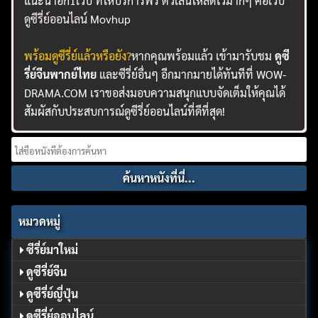
แนะนำอีก1เว็บ ที่ให้บริการฟรี ตัวเล่นโหลดไวมากๆ คือเว็บ
ดูซีรี่ย์ออนไลน์
Movhup
พร้อมดูซีรี่ย์แล้วหรือยัง?
หากคุณพร้อมแล้ว เข้ามารับชม
ดูซี
รี่ย์จีนพากย์ไทย
และซีรี่ย์อื่นๆ อีกมากมายได้ทันทีที่ WOW-
DRAMA.COM เราขอส่งมอบความสนุกแบบจัดเต็มให้คุณได้
สัมผัสกับประสบการณ์ดูซีรี่ย์ออนไลน์ที่ดีที่สุด!
Search
for:
หมวดหมู่
ซีรี่ย์มาใหม่
ดูซีรี่ย์จีน
ดูซีรี่ย์ญี่ปุ่น
ดูซีรี่ย์ออนไลน์