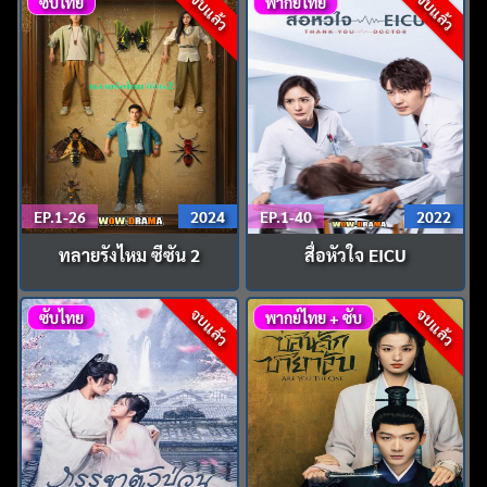
จบแล้ว
จบแล้ว
ซับไทย
พากย์ไทย
EP.1-26
2024
EP.1-40
2022
ทลายรังไหม ซีซัน 2
สื่อหัวใจ EICU
จบแล้ว
จบแล้ว
ซับไทย
พากย์ไทย + ซับ