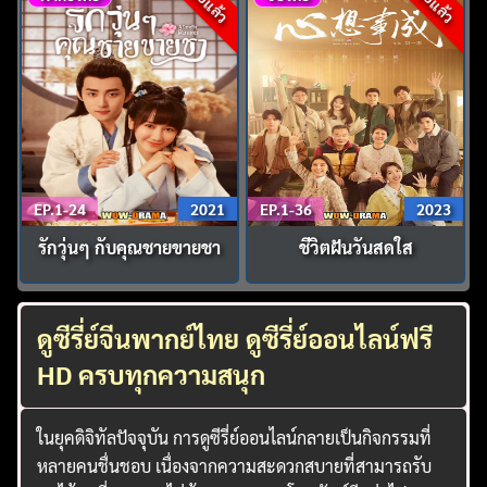
จบแล้ว
จบแล้ว
EP.1-24
2021
EP.1-36
2023
รักวุ่นๆ กับคุณชายขายชา
ชีวิตฝันวันสดใส
ดูซีรี่ย์จีนพากย์ไทย ดูซีรี่ย์ออนไลน์ฟรี
HD ครบทุกความสนุก
ในยุคดิจิทัลปัจจุบัน การดูซีรี่ย์ออนไลน์กลายเป็นกิจกรรมที่
หลายคนชื่นชอบ เนื่องจากความสะดวกสบายที่สามารถรับ