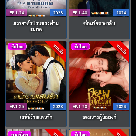
EP.1-24
2023
EP.1-40
2024
ภรรยาตัวป่วนของท่าน
ซ่อนรักชายาลับ
แม่ทัพ
จบแล้ว
จบแล้ว
ซับไทย
ซับไทย
EP.1-25
2023
EP.1-20
2024
เสน่ห์ร้ายแสนรัก
จอมนางกู้บัลลังก์
พากย์ไทย
ซับไทย