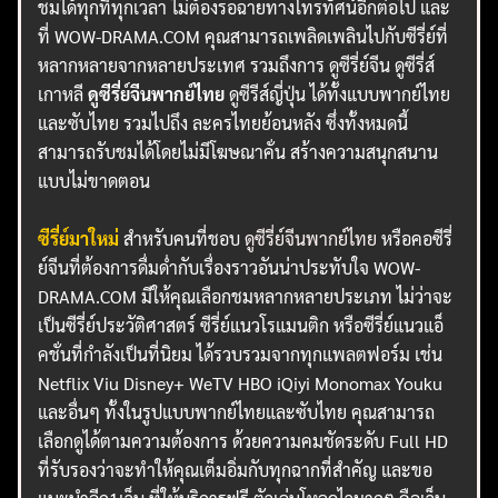
ชมได้ทุกที่ทุกเวลา ไม่ต้องรอฉายทางโทรทัศน์อีกต่อไป และ
ที่ WOW-DRAMA.COM คุณสามารถเพลิดเพลินไปกับซีรี่ย์ที่
หลากหลายจากหลายประเทศ รวมถึงการ ดูซีรี่ย์จีน ดูซีรี่ส์
เกาหลี
ดูซีรี่ย์จีนพากย์ไทย
ดูซีรีส์ญี่ปุ่น ได้ทั้งแบบพากย์ไทย
และซับไทย รวมไปถึง ละครไทยย้อนหลัง ซึ่งทั้งหมดนี้
สามารถรับชมได้โดยไม่มีโฆษณาคั่น สร้างความสนุกสนาน
แบบไม่ขาดตอน
ซีรี่ย์มาใหม่
สำหรับคนที่ชอบ
ดูซีรี่ย์จีนพากย์ไทย
หรือคอซีรี่
ย์จีนที่ต้องการดื่มด่ำกับเรื่องราวอันน่าประทับใจ WOW-
DRAMA.COM มีให้คุณเลือกชมหลากหลายประเภท ไม่ว่าจะ
เป็นซีรี่ย์ประวัติศาสตร์ ซีรี่ย์แนวโรแมนติก หรือซีรี่ย์แนวแอ็
คชั่นที่กำลังเป็นที่นิยม ได้รวบรวมจากทุกแพลตฟอร์ม เช่น
Netflix Viu Disney+ WeTV HBO iQiyi Monomax Youku
และอื่นๆ ทั้งในรูปแบบพากย์ไทยและซับไทย คุณสามารถ
เลือกดูได้ตามความต้องการ ด้วยความคมชัดระดับ Full HD
ที่รับรองว่าจะทำให้คุณเต็มอิ่มกับทุกฉากที่สำคัญ และขอ